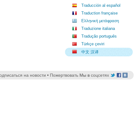
Traducción al español
Traduction française
Ελληνική μετάφραση
Traduzione italiana
Tradução português
Türkçe çeviri
中文 汉译
одписаться на новости
•
Пожертвовать
Мы в
соцсетях