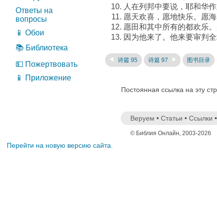
人在列邦中要说，耶和华作
Ответы на
愿天欢喜，愿地快乐。愿海
вопросы
愿田和其中所有的都欢乐。
📱 Обои
因为他来了。他来要审判全
📚 Библиотека
诗篇 95
诗篇 97
图书目录
💵 Пожертвовать
📱 Приложение
Постоянная ссылка на эту ст
Веруем
•
Статьи
•
Ссылки
© Библия Онлайн, 2003-2026
Перейти на новую версию сайта.