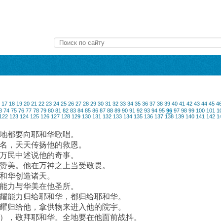
17
18
19
20
21
22
23
24
25
26
27
28
29
30
31
32
33
34
35
36
37
38
39
40
41
42
43
44
45
4
3
74
75
76
77
78
79
80
81
82
83
84
85
86
87
88
89
90
91
92
93
94
95
96
97
98
99
100
101
1
122
123
124
125
126
127
128
129
130
131
132
133
134
135
136
137
138
139
140
141
142
1
地都要向耶和华歌唱。
名，天天传扬他的救恩。
万民中述说他的奇事。
赞美。他在万神之上当受敬畏。
和华创造诸天。
能力与华美在他圣所。
耀能力归给耶和华，都归给耶和华。
耀归给他，拿供物来进入他的院宇。
），敬拜耶和华。全地要在他面前战抖。