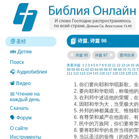
诗篇, 诗篇 96
圣经
👪 Детям
诗篇 95
诗篇 97
图书目录
Поиск
查看诗篇:
1
2
3
4
5
6
7
8
9
10
11
12
13
14
15
16
58
59
60
61
62
63
64
65
66
67
68
69
70
71
72
7
🎧 Аудиобиблия
111
112
113
114
115
116
117
118
119
120
121
📽️ Видео
你们要向耶和华唱新歌。全
要向耶和华歌唱，称颂他的
📅 Чтение на
在列邦中述说他的荣耀，在
каждый день
因耶和华为大，当受极大的
Скачать
外邦的神都属虚无。惟独耶
有尊荣和威严在他面前。有
🗣️ Форум
民中的万族阿，你们要将荣
О сайте
要将耶和华的名所当得的荣
当以圣洁的妆饰（的或作为
Инструменты