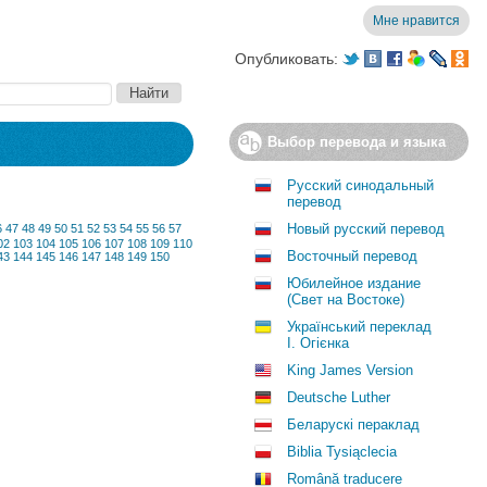
Мне нравится
Опубликовать:
Выбор перевода и языка
Русский синодальный
перевод
Новый русский перевод
6
47
48
49
50
51
52
53
54
55
56
57
02
103
104
105
106
107
108
109
110
Восточный перевод
43
144
145
146
147
148
149
150
Юбилейное издание
(Свет на Востоке)
Український переклад
І. Огієнка
King James Version
Deutsche Luther
Беларускі пераклад
Biblia Tysiąclecia
Română traducere