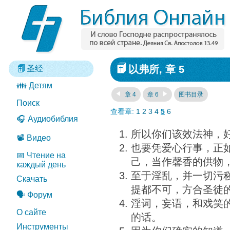
以弗所, 章 5
圣经
👪 Детям
章 4
章 6
图书目录
Поиск
查看章:
1
2
3
4
5
6
🎧 Аудиобиблия
所以你们该效法神，
📽️ Видео
也要凭爱心行事，正
📅 Чтение на
己，当作馨香的供物
каждый день
至于淫乱，并一切污
Скачать
提都不可，方合圣徒
🗣️ Форум
淫词，妄语，和戏笑
О сайте
的话。
Инструменты