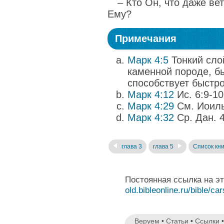
– Кто Он, что даже ве
Ему?
Примечания
Марк 4:5
Тонкий сло
каменной породе, бы
способствует быстро
Марк 4:12
Ис. 6:9-10
Марк 4:29
См. Иоиль
Марк 4:32
Ср. Дан. 4
глава 3
глава 5
Список кни
Постоянная ссылка на э
old.bibleonline.ru/bible/ca
Веруем
•
Статьи
•
Ссылки