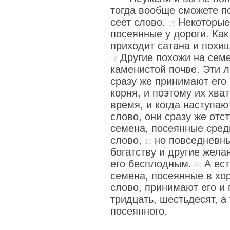
тогда вообще сможете п
сеет слово.
Некоторые
посеянные у дороги. Как
приходит сатана и похищ
Другие похожи на сем
каменистой почве. Эти л
сразу же принимают его 
корня, и поэтому их хва
время, и когда наступаю
слово, они сразу же отс
семена, посеянные сред
слово,
но повседневны
богатству и другие жела
его бесплодным.
А ес
семена, посеянные в хо
слово, принимают его и 
тридцать, шестьдесят, а 
посеянного.