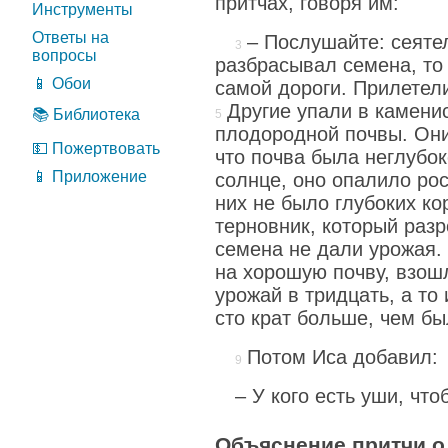
притчах, говоря им:
Инструменты
Ответы на
– Послушайте: сеяте
вопросы
разбрасывал семена, то 
📱 Обои
самой дороги. Прилетели
Другие упали в камени
📚 Библиотека
плодородной почвы. Они
💵 Пожертвовать
что почва была неглубок
📱 Приложение
солнце, оно опалило рост
них не было глубоких ко
терновник, который разр
семена не дали урожая.
на хорошую почву, взош
урожай в тридцать, а то 
сто крат больше, чем бы
Потом Иса добавил:
– У кого есть уши, чт
Объяснение притчи о