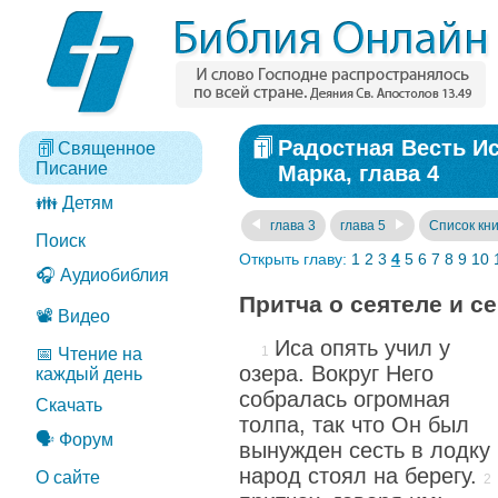
Радостная Весть И
Священное
Писание
Марка, глава 4
👪 Детям
глава 3
глава 5
Список кни
Поиск
Открыть главу:
1
2
3
4
5
6
7
8
9
10
🎧 Аудиобиблия
Притча о сеятеле и с
📽️ Видео
Иса опять учил у
📅 Чтение на
озера. Вокруг Него
каждый день
собралась огромная
Скачать
толпа, так что Он был
🗣️ Форум
вынужден сесть в лодку 
народ стоял на берегу.
О сайте