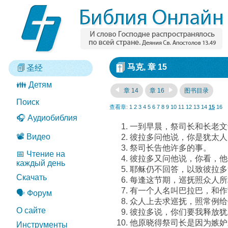
马克, 章 15
圣经
👪 Детям
章 14
章 16
图书目录
Поиск
查看章:
1
2
3
4
5
6
7
8
9
10
11
12
13
14
15
16
🎧 Аудиобиблия
一到早晨，祭司长和长老文
📽️ Видео
彼拉多问他说，你是犹太人
祭司长告他许多的事。
📅 Чтение на
彼拉多又问他说，你看，他
каждый день
耶稣仍不回答，以致彼拉多
Скачать
每逢这节期，巡抚照众人所
有一个人名叫巴拉巴，和作
🗣️ Форум
众人上去求巡抚，照常例给
О сайте
彼拉多说，你们要我释放犹
他原晓得祭司长是因为嫉妒
Инструменты