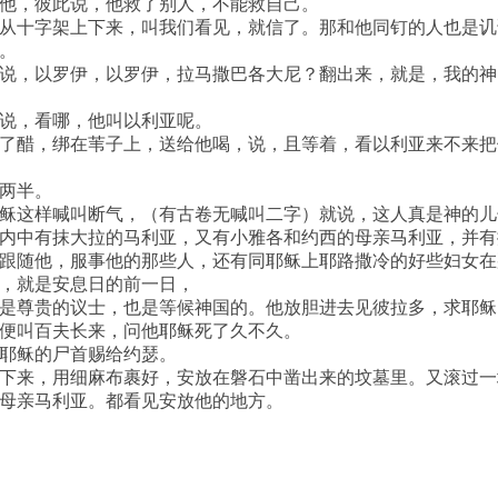
他，彼此说，他救了别人，不能救自己。
从十字架上下来，叫我们看见，就信了。那和他同钉的人也是讥
。
说，以罗伊，以罗伊，拉马撒巴各大尼？翻出来，就是，我的神
说，看哪，他叫以利亚呢。
了醋，绑在苇子上，送给他喝，说，且等着，看以利亚来不来把
两半。
稣这样喊叫断气，（有古卷无喊叫二字）就说，这人真是神的儿
内中有抹大拉的马利亚，又有小雅各和约西的母亲马利亚，并有
跟随他，服事他的那些人，还有同耶稣上耶路撒冷的好些妇女在
，就是安息日的前一日，
是尊贵的议士，也是等候神国的。他放胆进去见彼拉多，求耶稣
便叫百夫长来，问他耶稣死了久不久。
耶稣的尸首赐给约瑟。
下来，用细麻布裹好，安放在磐石中凿出来的坟墓里。又滚过一
母亲马利亚。都看见安放他的地方。