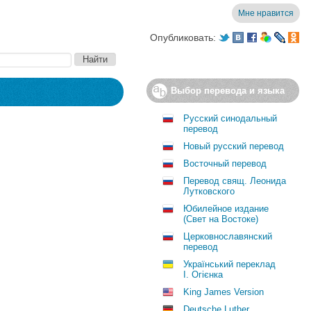
Мне нравится
Опубликовать:
Выбор перевода и языка
Русский синодальный
перевод
Новый русский перевод
Восточный перевод
Перевод свящ. Леонида
Лутковского
Юбилейное издание
(Свет на Востоке)
Церковнославянский
перевод
Український переклад
І. Огієнка
King James Version
Deutsche Luther