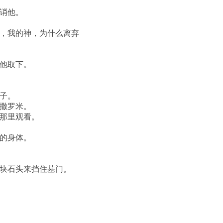
诮他。
，我的神，为什么离弃
他取下。
子。
撒罗米。
那里观看。
的身体。
块石头来挡住墓门。