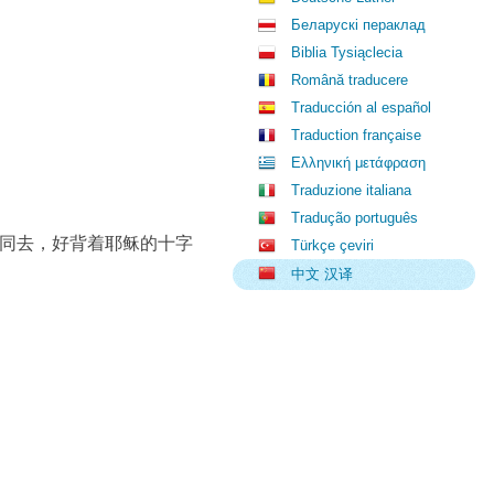
Беларускі пераклад
Biblia Tysiąclecia
Română traducere
Traducción al español
Traduction française
Ελληνική μετάφραση
Traduzione italiana
Tradução português
同去，好背着耶稣的十字
Türkçe çeviri
中文 汉译