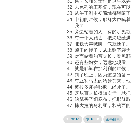
祭司长和文士也是这样戏弄
以色列的王基督，现在可以
从午正到申初遍地都黑暗了
申初的时候，耶稣大声喊着
我？
旁边站着的人，有的听见就
有一个人跑去，把海绒蘸满
耶稣大声喊叫，气就断了。
殿里的幔子，从上到下裂为
对面站着的百夫长，看见耶
还有些妇女，远远地观看。
就是耶稣在加利利的时候，
到了晚上，因为这是预备日
有亚利马太的约瑟前来，他
彼拉多诧异耶稣已经死了。
既从百夫长得知实情，就把
约瑟买了细麻布，把耶稣取
抹大拉的马利亚，和约西的
章 14
章 16
图书目录