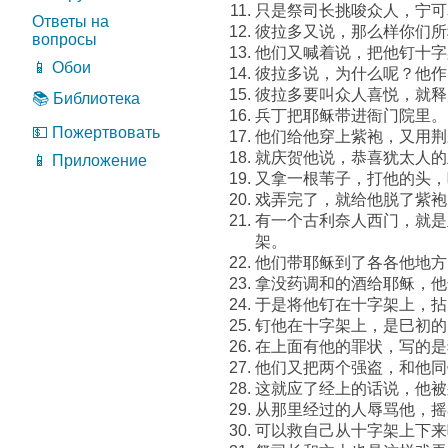
只是祭司长挑唆众人，宁可
Ответы на
彼拉多又说，那么样你们所
вопросы
他们又喊着说，把他钉十字
📱 Обои
彼拉多说，为什么呢？他作
彼拉多要叫众人喜悦，就释
📚 Библиотека
兵丁把耶稣带进衙门院里。
💵 Пожертвовать
他们给他穿上紫袍，又用荆
就庆贺他说，恭喜犹太人的
📱 Приложение
又拿一根苇子，打他的头，
戏弄完了，就给他脱了紫袍
有一个古利奈人西门，就是
架。
他们带耶稣到了各各他地方
拿没药调和的酒给耶稣，他
于是将他钉在十字架上，拈
钉他在十字架上，是巳初的
在上面有他的罪状，写的是
他们又把两个强盗，和他同
这就应了经上的话说，他被
从那里经过的人辱骂他，摇
可以救自己从十字架上下来