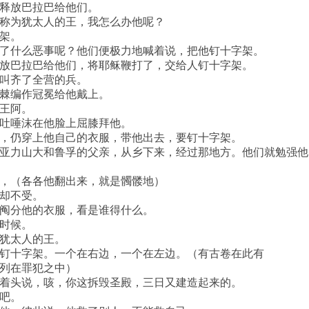
释放巴拉巴给他们。
称为犹太人的王，我怎么办他呢？
架。
了什么恶事呢？他们便极力地喊着说，把他钉十字架。
放巴拉巴给他们，将耶稣鞭打了，交给人钉十字架。
叫齐了全营的兵。
棘编作冠冕给他戴上。
王阿。
吐唾沫在他脸上屈膝拜他。
，仍穿上他自己的衣服，带他出去，要钉十字架。
亚力山大和鲁孚的父亲，从乡下来，经过那地方。他们就勉强他
，（各各他翻出来，就是髑髅地）
却不受。
阄分他的衣服，看是谁得什么。
时候。
犹太人的王。
钉十字架。一个在右边，一个在左边。（有古卷在此有
列在罪犯之中）
着头说，咳，你这拆毁圣殿，三日又建造起来的。
吧。