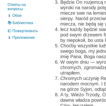
Będzie On rozjemcą m
Ответы на
wyroki na narody potę
вопросы
miecze swe na lemies
📱 Обои
sierpy. Naród przeciw
📚 Библиотека
miecza, nie będą się 
lecz każdy będzie sia
💵 Пожертвовать
pod swym drzewem fig
📱 Приложение
by niepokoił, bo ust
Choćby wszystkie lud
swego boga, my jedn
imię Pana, Boga nasz
W owym dniu — wyro
chromych, zgromadzę
utrapiłem.
Chromych uczynię Re
narodem mocnym. I bę
na górze Syjon, odtąd
A ty, Wieżo Trzody, O
dawna władza powróc
Córy Jeruzalem.