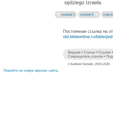
sędziego Izraela.
rozdział 3
rozdział 5
Lista k
Постоянная ссылка на э
old.bibleonline.ru/bible/pol
Веруем
•
Статьи
•
Ссылки
Сокращатель ссылок
•
Под
© Библия Онлайн, 2003-2026
Перейти на новую версию сайта.