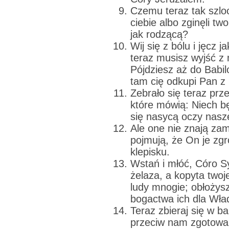
Czemu teraz tak szlo
ciebie albo zginęli tw
jak rodzącą?
Wij się z bólu i jęcz 
teraz musisz wyjść z 
Pójdziesz aż do Babi
tam cię odkupi Pan z r
Zebrało się teraz prz
które mówią: Niech b
się nasycą oczy nasze
Ale one nie znają za
pojmują, że On je zgr
klepisku.
Wstań i młóć, Córo Sy
żelaza, a kopyta twoj
ludy mnogie; obłożysz
bogactwa ich dla Wład
Teraz zbieraj się w b
przeciw nam zgotowan