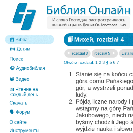
Михей, rozdział 4
Biblia
👪 Детям
rozdział 3
rozdział 5
Lista k
Поиск
Otwórz rozdział:
1
2
3
4
5
6
7
🎧 Аудиобиблия
Stanie się na końcu 
📽️ Видео
góra domu Pańskiego
gór, a wystrzeli ponad
📅 Чтение на
ludy.
каждый день
Pójdą liczne narody i
Скачать
wstąpmy na górę Pa
🗣️ Форум
Jakubowego, niech na
byśmy chodzili Jego 
О сайте
wyjdzie nauka i słowo
Инструменты