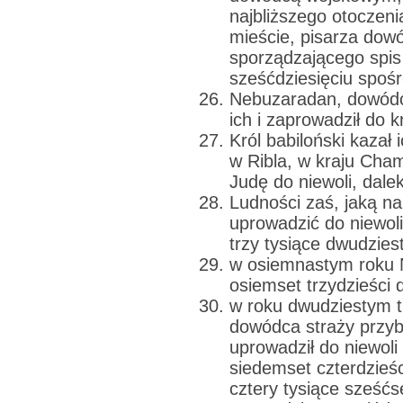
najbliższego otoczeni
mieście, pisarza dow
sporządzającego spis 
sześćdziesięciu spośr
Nebuzaradan, dowódca
ich i zaprowadził do k
Król babiloński kazał
w Ribla, w kraju Ch
Judę do niewoli, dale
Ludności zaś, jaką n
uprowadzić do niewol
trzy tysiące dwudzie
w osiemnastym roku
osiemset trzydzieści 
w roku dwudziestym 
dowódca straży przy
uprowadził do niewol
siedemset czterdzieś
cztery tysiące sześćs