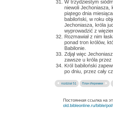
W trzydziestym siód
niewoli Jechoniasza, 
piątego dnia miesiąca
babiloński, w roku ob
Jechoniasza, króla jud
wyprowadzić z więzie
Rozmawiał z nim łaska
ponad tron królów, kt
Babilonie.
Zdjął więc Jechoniasz
zawsze u króla przez 
Król babiloński zapew
po dniu, przez cały cz
rozdział 51
Плач Иеремии
Постоянная ссылка на э
old.bibleonline.ru/bible/pol