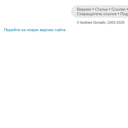
Веруем
•
Статьи
•
Ссылки
Сокращатель ссылок
•
Под
© Библия Онлайн, 2003-2026
Перейти на новую версию сайта.