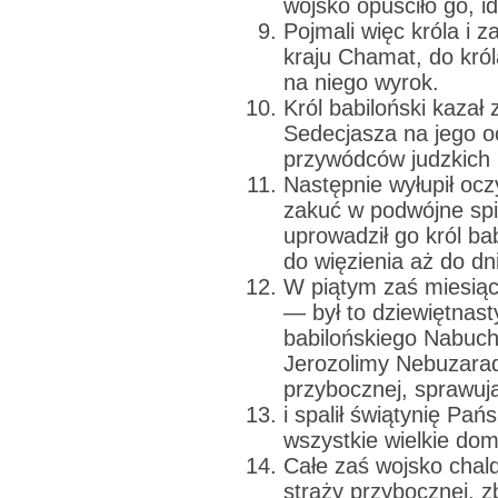
wojsko opuściło go, i
Pojmali więc króla i z
kraju Chamat, do król
na niego wyrok.
Król babiloński kaza
Sedecjasza na jego o
przywódców judzkich k
Następnie wyłupił ocz
zakuć w podwójne sp
uprowadził go król bab
do więzienia aż do dni
W piątym zaś miesiąc
— był to dziewiętnast
babilońskiego Nabuc
Jerozolimy Nebuzara
przybocznej, sprawują
i spalił świątynię Pań
wszystkie wielkie dom
Całe zaś wojsko chald
straży przybocznej, z