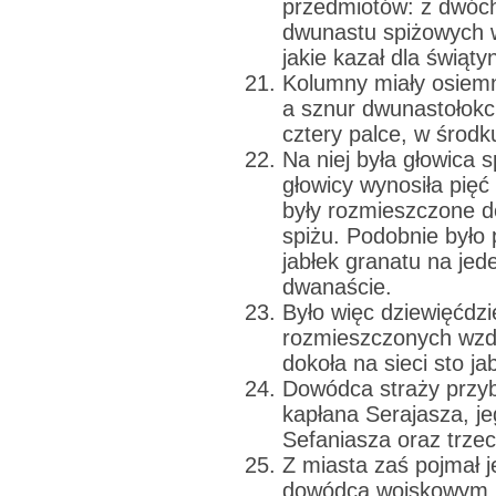
przedmiotów: z dwóc
dwunastu spiżowych 
jakie kazał dla świąty
Kolumny miały osiemn
a sznur dwunastołokc
cztery palce, w środk
Na niej była głowica 
głowicy wynosiła pięć 
były rozmieszczone d
spiżu. Podobnie było 
jabłek granatu na jede
dwanaście.
Było więc dziewięćdzi
rozmieszczonych wzdł
dokoła na sieci sto ja
Dowódca straży przy
kapłana Serajasza, j
Sefaniasza oraz trze
Z miasta zaś pojmał j
dowódcą wojskowym, 