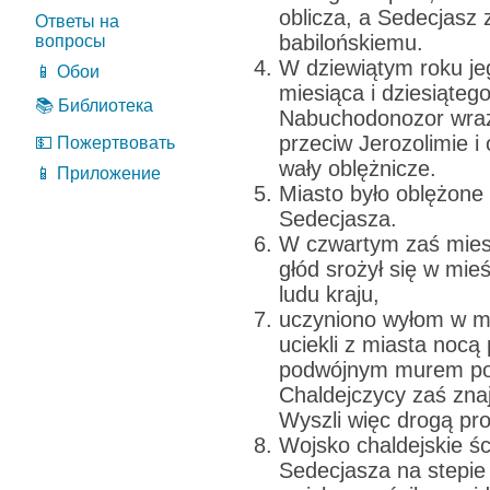
oblicza, a Sedecjasz 
Ответы на
babilońskiemu.
вопросы
W dziewiątym roku je
📱 Обои
miesiąca i dziesiątego
📚 Библиотека
Nabuchodonozor wra
przeciw Jerozolimie i 
💵 Пожертвовать
wały oblężnicze.
📱 Приложение
Miasto było oblężone 
Sedecjasza.
W czwartym zaś miesi
głód srożył się w mieś
ludu kraju,
uczyniono wyłom w m
uciekli z miasta noc
podwójnym murem pow
Chaldejczycy zaś znaj
Wyszli więc drogą pr
Wojsko chaldejskie ści
Sedecjasza na stepie 