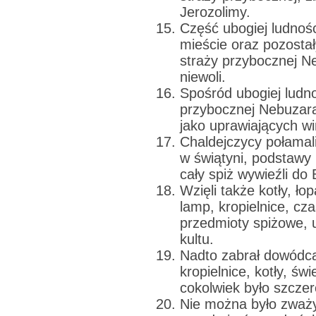
Jerozolimy.
Część ubogiej ludnośc
mieście oraz pozosta
straży przybocznej N
niewoli.
Spośród ubogiej ludn
przybocznej Nebuzara
jako uprawiających win
Chaldejczycy połamali
w świątyni, podstawy 
cały spiż wywieźli do 
Wzięli także kotły, ł
lamp, kropielnice, cz
przedmioty spiżowe,
kultu.
Nadto zabrał dowódca 
kropielnice, kotły, świ
cokolwiek było szczer
Nie można było zważy