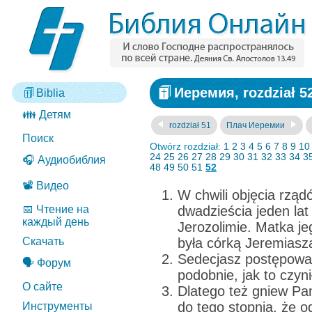
Иеремия, rozdział 5
Biblia
👪 Детям
rozdział 51
Плач Иеремии
Поиск
Otwórz rozdział:
1
2
3
4
5
6
7
8
9
10
24
25
26
27
28
29
30
31
32
33
34
3
🎧 Аудиобиблия
48
49
50
51
52
📽️ Видео
W chwili objęcia rząd
📅 Чтение на
dwadzieścia jeden lat
каждый день
Jerozolimie. Matka je
Скачать
była córką Jeremiasza
Sedecjasz postępował
🗣️ Форум
podobnie, jak to czyni
О сайте
Dlatego też gniew Pan
do tego stopnia, że o
Инструменты