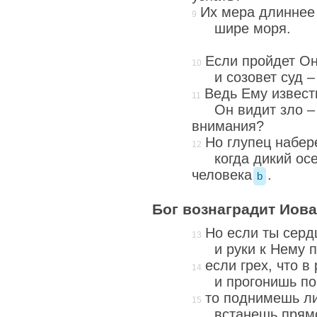
Их мера длиннее
шире моря.
Если пройдет Он
и созовет суд 
Ведь Ему извест
Он видит зло –
внимания?
Но глупец набер
когда дикий ос
человека
.
b
Бог вознаградит Иова
Но если ты серд
и руки к Нему 
если грех, что в
и прогонишь по
то поднимешь ли
встанешь прямо