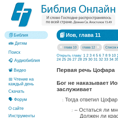
Иов, глава 11
Библия
👪 Детям
глава 10
глава 12
Список 
Поиск
Открыть главу:
1
2
3
4
5
6
7
8
9
10
24
25
26
27
28
29
30
31
32
33
34
3
🎧 Аудиобиблия
Первая речь Цофара
📽️ Видео
📅 Чтение на
Бог не наказывает Иов
каждый день
заслуживает
Скачать
Тогда ответил Цофар
🗣️ Форум
О сайте
– Остаться ли мн
Должен ли кра
Инструменты