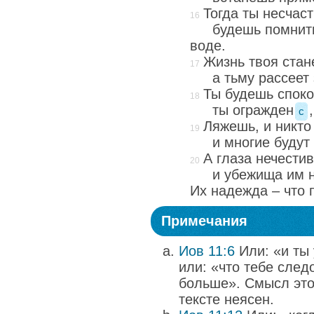
Тогда ты несчас
будешь помнить
воде.
Жизнь твоя стан
а тьму рассеет 
Ты будешь споко
ты огражден
c
Ляжешь, и никто
и многие будут
А глаза нечести
и убежища им н
Их надежда – что 
Примечания
Иов 11:6
Или: «и ты
или: «что тебе след
больше». Смысл это
тексте неясен.