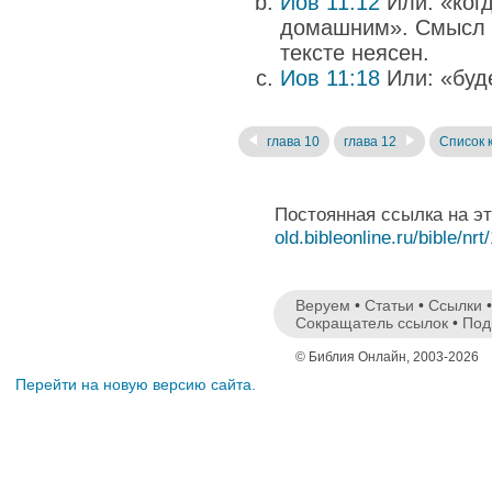
Иов 11:12
Или: «когд
домашним». Смысл э
тексте неясен.
Иов 11:18
Или: «буд
глава 10
глава 12
Список 
Постоянная ссылка на э
old.bibleonline.ru/bible/nrt
Веруем
•
Статьи
•
Ссылки
Сокращатель ссылок
•
Под
© Библия Онлайн, 2003-2026
Перейти на новую версию сайта.