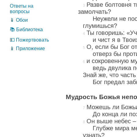
Разве болтовня т
Ответы на
замолчать?
вопросы
Неужели не пос
📱 Обои
глумишься?
📚 Библиотека
Ты говоришь: «Уч
и чист я в Твои
💵 Пожертвовать
О, если бы Бог о
📱 Приложение
отверз бы прот
и сокровенную му
ведь двулика 
Знай же, что часть
Бог предал заб
Мудрость Божья неп
Можешь ли Божьи
До конца ли п
Он выше небес –
Глубже мира м
узнать?