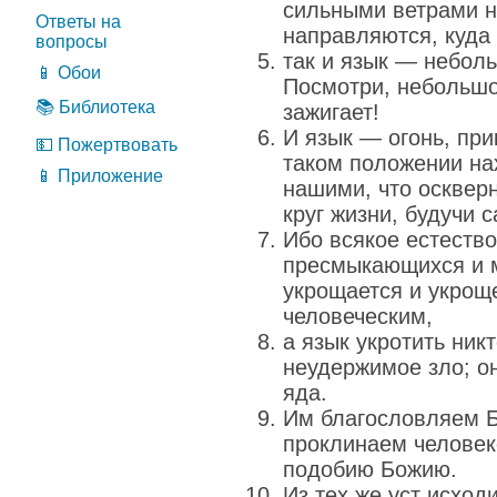
сильными ветрами н
Ответы на
направляются, куда 
вопросы
так и язык — неболь
📱 Обои
Посмотри, небольшо
📚 Библиотека
зажигает!
И язык — огонь, при
💵 Пожертвовать
таком положении на
📱 Приложение
нашими, что оскверн
круг жизни, будучи 
Ибо всякое естество
пресмыкающихся и 
укрощается и укрощ
человеческим,
а язык укротить ник
неудержимое зло; о
яда.
Им благословляем Б
проклинаем человек
подобию Божию.
Из тех же уст исход