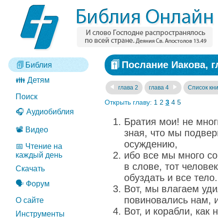
Послание Иакова, г
Библия
👪 Детям
глава 2
глава 4
Список кни
Поиск
Открыть главу:
1
2
3
4
5
🎧 Аудиобиблия
Братия мои! не мног
📽️ Видео
зная, что мы подве
осуждению,
📅 Чтение на
ибо все мы много с
каждый день
в слове, тот челов
Скачать
обуздать и все тело.
🗣️ Форум
Вот, мы влагаем уди
повиновались нам, 
О сайте
Вот, и корабли, как 
Инструменты