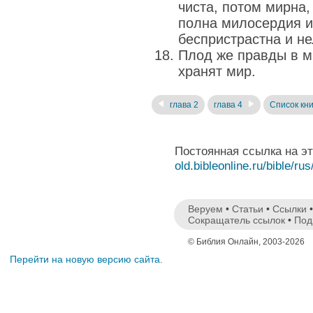
чиста, потом мирна,
полна милосердия и
беспристрастна и н
Плод же правды в ми
хранят мир.
глава 2
глава 4
Список кни
Постоянная ссылка на э
old.bibleonline.ru/bible/rus
Веруем
•
Статьи
•
Ссылки
Сокращатель ссылок
•
Под
© Библия Онлайн, 2003-2026
Перейти на новую версию сайта.