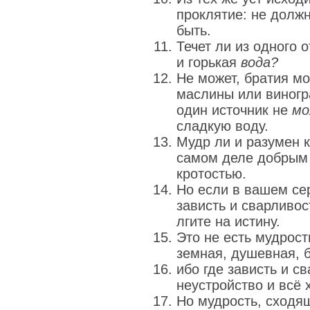
проклятие: не должн
быть.
Течет ли из одного 
и горькая
вода?
Не может, братия м
маслины или виногр
один источник не
м
сладкую воду.
Мудр ли и разумен к
самом деле добрым
кротостью.
Но если в вашем се
зависть и сварливос
лгите на истину.
Это не есть мудрос
земная, душевная, 
ибо где зависть и с
неустройство и всё 
Но мудрость, сходя