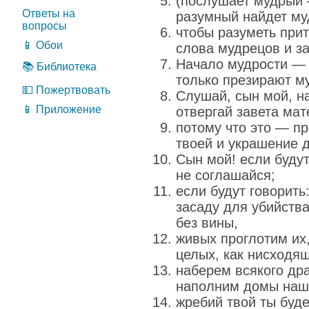
(послушает мудрый 
Ответы на
разумный найдет му
вопросы
чтобы разуметь прит
📱 Обои
слова мудрецов и за
Начало мудрости — 
📚 Библиотека
только презирают м
💵 Пожертвовать
Слушай, сын мой, на
📱 Приложение
отвергай завета мат
потому что это — п
твоей и украшение 
Сын мой! если будут
не соглашайся;
если будут говорить
засаду для убийств
без вины,
живых проглотим их,
целых, как нисходящ
наберем всякого др
наполним домы наш
жребий твой ты буде