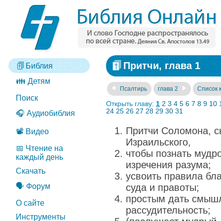
Притчи, глава 1
Библия
👪 Детям
Псалтирь
глава 2
Список 
Поиск
Открыть главу:
1
2
3
4
5
6
7
8
9
10
24
25
26
27
28
29
30
31
🎧 Аудиобиблия
Притчи Соломона, с
📽️ Видео
Израильского,
📅 Чтение на
чтобы познать мудро
каждый день
изречения разума;
Скачать
усвоить правила бла
🗣️ Форум
суда и правоты;
простым дать смыш
О сайте
рассудительность;
Инструменты