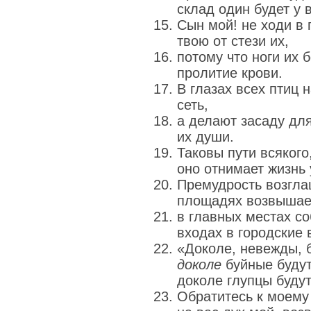
склад один будет у 
Сын мой! не ходи в 
твою от стези их,
потому что ноги их б
пролитие крови.
В глазах всех птиц 
сеть,
а делают засаду для
их души.
Таковы пути всякого
оно отнимает жизнь
Премудрость возгла
площадях возвышает
в главных местах со
входах в городские 
«Доколе, невежды, 
доколе
буйные будут
доколе глупцы буду
Обратитесь к моему 