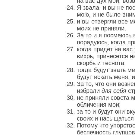
на вас дух мой, воз
Я звала, и вы не по
мою, и не было вни
и вы отвергли все м
моих не приняли.
За то и я посмеюсь 
порадуюсь, когда пр
когда придет на вас 
вихрь, принесется на
скорбь и теснота,
тогда будут звать ме
будут искать меня, 
За то, что они возн
избрали
для себя
ст
не приняли совета м
обличения мои;
за то и будут они в
своих и насыщаться
Потому что упорство
беспечность глупцов