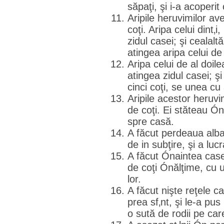
săpaţi, şi i-a acoperit
Aripile heruvimilor a
coţi. Aripa celui dint‚i
zidul casei; şi cealaltă
atingea aripa celui de
Aripa celui de al doile
atingea zidul casei; şi
cinci coţi, se unea cu 
Aripile acestor heruv
de coţi. Ei stăteau Ó
spre casă.
A făcut perdeaua albas
de in subţire, şi a luc
A făcut Ónaintea casei 
de coţi Ónălţime, cu u
lor.
A făcut nişte reţele 
prea sf‚nt, şi le-a pus 
o sută de rodii pe car