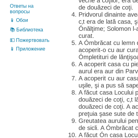
veche a coţilor, era de
Ответы на
de douăzeci de coţi.
вопросы
Pridvorul dinainte av
📱 Обои
c‚t era de lată casa, 
Ónălţime; Solomon l-a
📚 Библиотека
curat.
💵 Пожертвовать
A Ómbrăcat cu lemn d
📱 Приложение
acoperit-o cu aur curat
Ómpletituri de lănţişo
A acoperit casa cu p
aurul era aur din Par
A acoperit cu aur casa,
uşile, şi a pus să sap
A făcut casa Locului p
douăzeci de coţi, c‚t 
douăzeci de coţi. A ac
preţuia şase sute de t
Greutatea aurului pent
de sicli. A Ómbrăcat c
A făcut Ón casa Locul