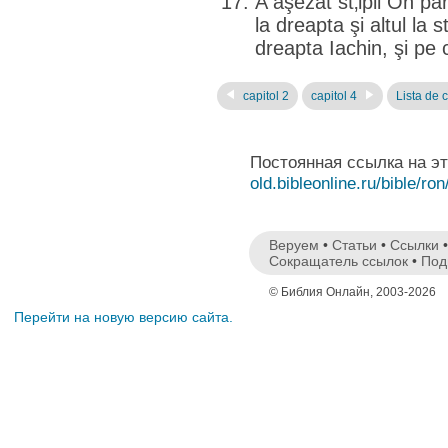
A aşezat st‚lpii Ón pa
la dreapta şi altul la 
dreapta Iachin, şi pe 
capitol 2
capitol 4
Lista de c
Постоянная ссылка на э
old.bibleonline.ru/bible/ron
Веруем
•
Статьи
•
Ссылки
Сокращатель ссылок
•
Под
© Библия Онлайн, 2003-2026
Перейти на новую версию сайта.