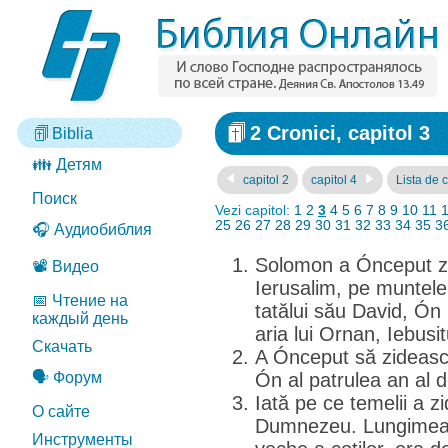
2 Cronici, capitol 3
Biblia
👪 Детям
capitol 2
capitol 4
Lista de c
Поиск
Vezi capitol:
1
2
3
4
5
6
7
8
9
10
11
25
26
27
28
29
30
31
32
33
34
35
3
🎧 Аудиобиблия
Solomon a Ónceput zi
📽️ Видео
Ierusalim, pe muntele
📅 Чтение на
tatălui său David, Ón
каждый день
aria lui Ornan, Iebusit
Скачать
A Ónceput să zidească
🗣️ Форум
Ón al patrulea an al d
Iată pe ce temelii a z
О сайте
Dumnezeu. Lungimea,
Инструменты