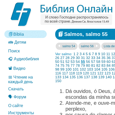
Salmos, salmo 55
Bíblia
👪 Детям
salmo 54
salmo 56
Lista de
Поиск
Ver salmo:
1
2
3
4
5
6
7
8
9
10
11
1
26
27
28
29
30
31
32
33
34
35
36
3
🎧 Аудиобиблия
50
51
52
53
54
55
56
57
58
59
60
6
74
75
76
77
78
79
80
81
82
83
84
8
📽️ Видео
98
99
100
101
102
103
104
105
106
116
117
118
119
120
121
122
123
1
📅 Чтение на
133
134
135
136
137
138
139
140
1
150
каждый день
Скачать
Dá ouvidos, ó Deus, 
escondas da minha sú
🗣️ Форум
Atende-me, e ouve-me
О сайте
perplexo,
Инструменты
por causa do clamor 