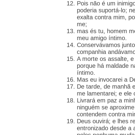
Pois não é um inimig
poderia suportá-lo; 
exalta contra mim, p
me;
mas és tu, homem me
meu amigo íntimo.
Conservávamos junto
companhia andávamo
A morte os assalte, e
porque há maldade na
íntimo.
Mas eu invocarei a D
De tarde, de manhã e
me lamentarei; e ele 
Livrará em paz a min
ninguém se aproxime 
contendem contra mi
Deus ouvirá; e lhes 
entronizado desde a 