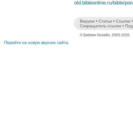
old.bibleonline.ru/bible/por
Веруем
•
Статьи
•
Ссылки
Сокращатель ссылок
•
Под
© Библия Онлайн, 2003-2026
Перейти на новую версию сайта.