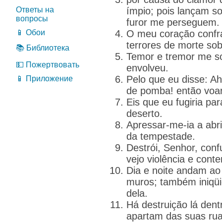
Ответы на
ímpio; pois lançam s
вопросы
furor me perseguem.
📱 Обои
O meu coração confr
terrores de morte so
📚 Библиотека
Temor e tremor me s
💵 Пожертвовать
envolveu.
Pelo que eu disse: 
📱 Приложение
de pomba! então voar
Eis que eu fugiria par
deserto.
Apressar-me-ia a abri
da tempestade.
Destrói, Senhor, conf
vejo violência e cont
Dia e noite andam ao
muros; também iniqüi
dela.
Há destruição lá dent
apartam das suas rua