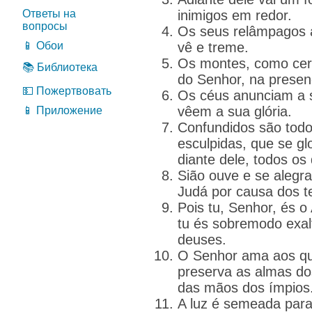
Ответы на
inimigos em redor.
вопросы
Os seus relâmpagos 
📱 Обои
vê e treme.
Os montes, como cer
📚 Библиотека
do Senhor, na presen
💵 Пожертвовать
Os céus anunciam a s
vêem a sua glória.
📱 Приложение
Confundidos são tod
esculpidas, que se gl
diante dele, todos os
Sião ouve e se alegra
Judá por causa dos te
Pois tu, Senhor, és o 
tu és sobremodo exal
deuses.
O Senhor ama aos qu
preserva as almas dos
das mãos dos ímpios
A luz é semeada para 