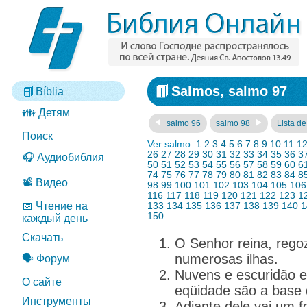
Salmos, salmo 97
Bíblia
👪 Детям
salmo 96
salmo 98
Lista de
Поиск
Ver salmo:
1
2
3
4
5
6
7
8
9
10
11
1
26
27
28
29
30
31
32
33
34
35
36
3
🎧 Аудиобиблия
50
51
52
53
54
55
56
57
58
59
60
6
74
75
76
77
78
79
80
81
82
83
84
8
📽️ Видео
98
99
100
101
102
103
104
105
106
116
117
118
119
120
121
122
123
1
📅 Чтение на
133
134
135
136
137
138
139
140
1
150
каждый день
Скачать
O Senhor reina, regoz
numerosas ilhas.
🗣️ Форум
Nuvens e escuridão es
О сайте
eqüidade são a base 
Инструменты
Adiante dele vai um 