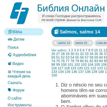
Salmos, salmo 14
Bíblia
👪 Детям
salmo 13
salmo 15
Lista de
Поиск
Ver salmo:
1
2
3
4
5
6
7
8
9
10
11
1
26
27
28
29
30
31
32
33
34
35
36
3
🎧 Аудиобиблия
50
51
52
53
54
55
56
57
58
59
60
6
74
75
76
77
78
79
80
81
82
83
84
8
📽️ Видео
98
99
100
101
102
103
104
105
106
116
117
118
119
120
121
122
123
1
📅 Чтение на
133
134
135
136
137
138
139
140
1
150
каждый день
Скачать
Diz o néscio no seu 
homens têm-se corro
🗣️ Форум
abomináveis em suas
О сайте
bem.
Инструменты
O Senhor olhou do cé