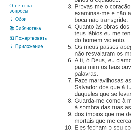
Ответы на
Provas-me o coração, 
вопросы
examinas-me e não ac
📱 Обои
boca não transgride.
Quanto às obras dos 
📚 Библиотека
teus lábios eu me te
💵 Пожертвовать
do homem violento.
Os meus passos apeg
📱 Приложение
não resvalaram os m
A ti, ó Deus, eu clamo
para mim os teus ouv
palavras.
Faze maravilhosas as
Salvador dos que à t
daqueles que se leva
Guarda-me como à me
à sombra das tuas as
dos ímpios que me d
mortais que me cerc
Eles fecham o seu co