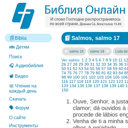
Salmos, salmo 17
Bíblia
👪 Детям
salmo 16
salmo 18
Lista de
Поиск
Ver salmo:
1
2
3
4
5
6
7
8
9
10
11
1
26
27
28
29
30
31
32
33
34
35
36
3
🎧 Аудиобиблия
50
51
52
53
54
55
56
57
58
59
60
6
74
75
76
77
78
79
80
81
82
83
84
8
📽️ Видео
98
99
100
101
102
103
104
105
106
116
117
118
119
120
121
122
123
1
📅 Чтение на
133
134
135
136
137
138
139
140
1
150
каждый день
Скачать
Ouve, Senhor, a just
clamor; dá ouvidos à
🗣️ Форум
procede de lábios en
О сайте
Venha de ti a minha 
Инструменты
olhos à eqüidade.