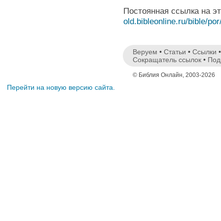
Постоянная ссылка на э
old.bibleonline.ru/bible/por
Веруем
•
Статьи
•
Ссылки
Сокращатель ссылок
•
Под
© Библия Онлайн, 2003-2026
Перейти на новую версию сайта.