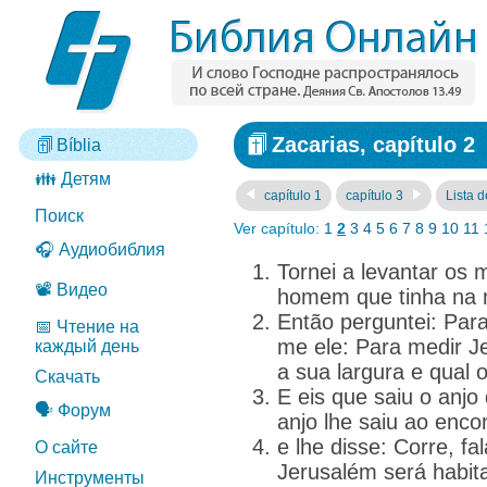
Zacarias, capítulo 2
Bíblia
👪 Детям
capítulo 1
capítulo 3
Lista d
Поиск
Ver capítulo:
1
2
3
4
5
6
7
8
9
10
11
🎧 Аудиобиблия
Tornei a levantar os 
📽️ Видео
homem que tinha na 
Então perguntei: Par
📅 Чтение на
me ele: Para medir Je
каждый день
a sua largura e qual
Скачать
E eis que saiu o anjo
🗣️ Форум
anjo lhe saiu ao enco
e lhe disse: Corre, f
О сайте
Jerusalém será habit
Инструменты