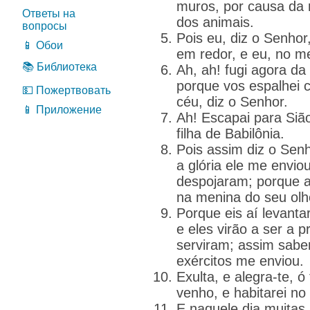
muros, por causa da 
Ответы на
dos animais.
вопросы
Pois eu, diz o Senhor
📱 Обои
em redor, e eu, no mei
📚 Библиотека
Ah, ah! fugi agora da 
porque vos espalhei 
💵 Пожертвовать
céu, diz o Senhor.
📱 Приложение
Ah! Escapai para Siã
filha de Babilônia.
Pois assim diz o Senh
a glória ele me envi
despojaram; porque a
na menina do seu olh
Porque eis aí levanta
e eles virão a ser a 
serviram; assim sabe
exércitos me enviou.
Exulta, e alegra-te, ó 
venho, e habitarei no 
E naquele dia muitas