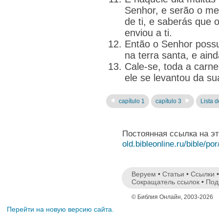
Senhor, e serão o me
de ti, e saberás que 
enviou a ti.
Então o Senhor poss
na terra santa, e ain
Cale-se, toda a carne
ele se levantou da s
capítulo 1
capítulo 3
Lista d
Постоянная ссылка на э
old.bibleonline.ru/bible/por
Веруем
•
Статьи
•
Ссылки
Сокращатель ссылок
•
Под
© Библия Онлайн, 2003-2026
Перейти на новую версию сайта.