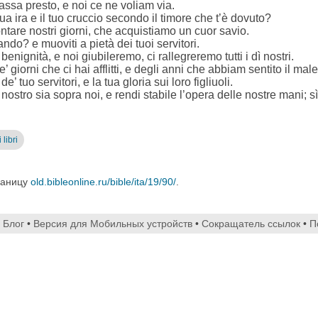
assa presto, e noi ce ne voliam via.
ua ira e il tuo cruccio secondo il timore che t’è dovuto?
tare nostri giorni, che acquistiamo un cuor savio.
ando? e muoviti a pietà dei tuoi servitori.
benignità, e noi giubileremo, ci rallegreremo tutti i dì nostri.
 giorni che ci hai afflitti, e degli anni che abbiam sentito il male
’ tuo servitori, e la tua gloria sui loro figliuoli.
nostro sia sopra noi, e rendi stabile l’opera delle nostre mani; sì
 libri
раницу
old.bibleonline.ru/bible/ita/19/90/
.
•
Блог
•
Версия для Мобильных устройств
•
Сокращатель ссылок
•
П