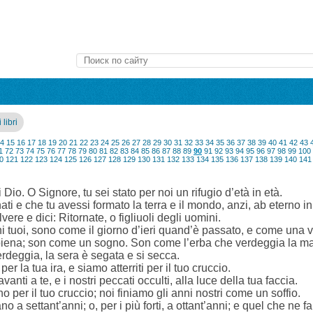
 libri
4
15
16
17
18
19
20
21
22
23
24
25
26
27
28
29
30
31
32
33
34
35
36
37
38
39
40
41
42
43
1
72
73
74
75
76
77
78
79
80
81
82
83
84
85
86
87
88
89
90
91
92
93
94
95
96
97
98
99
100
0
121
122
123
124
125
126
127
128
129
130
131
132
133
134
135
136
137
138
139
140
141
io. O Signore, tu sei stato per noi un rifugio d’età in età.
ati e che tu avessi formato la terra e il mondo, anzi, ab eterno in
lvere e dici: Ritornate, o figliuoli degli uomini.
i tuoi, sono come il giorno d’ieri quand’è passato, e come una ve
 piena; son come un sogno. Son come l’erba che verdeggia la ma
erdeggia, la sera è segata e si secca.
 la tua ira, e siamo atterriti per il tuo cruccio.
vanti a te, e i nostri peccati occulti, alla luce della tua faccia.
ono per il tuo cruccio; noi finiamo gli anni nostri come un soffio.
ano a settant’anni; o, per i più forti, a ottant’anni; e quel che ne f