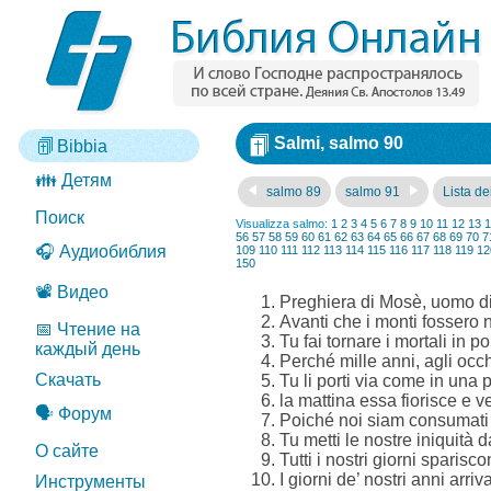
Salmi, salmo 90
Bibbia
👪 Детям
salmo 89
salmo 91
Lista dei
Поиск
Visualizza salmo:
1
2
3
4
5
6
7
8
9
10
11
12
13
1
56
57
58
59
60
61
62
63
64
65
66
67
68
69
70
7
🎧 Аудиобиблия
109
110
111
112
113
114
115
116
117
118
119
12
150
📽️ Видео
Preghiera di Mosè, uomo di D
Avanti che i monti fossero n
📅 Чтение на
Tu fai tornare i mortali in po
каждый день
Perché mille anni, agli occh
Скачать
Tu li porti via come in una
la mattina essa fiorisce e v
🗣️ Форум
Poiché noi siam consumati per
Tu metti le nostre iniquità da
О сайте
Tutti i nostri giorni sparisc
I giorni de’ nostri anni arriv
Инструменты