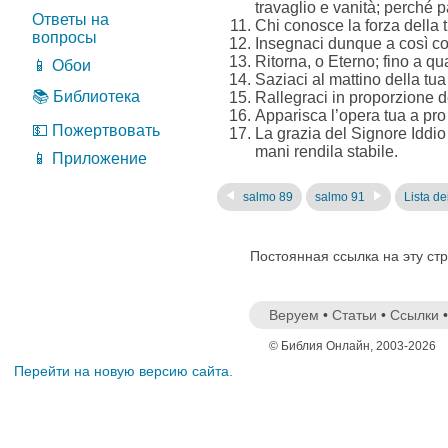
travaglio e vanità; perché p
Ответы на
Chi conosce la forza della t
вопросы
Insegnaci dunque a così con
Ritorna, o Eterno; fino a qu
📱 Обои
Saziaci al mattino della tua 
📚 Библиотека
Rallegraci in proporzione de’
Apparisca l’opera tua a pro de
💵 Пожертвовать
La grazia del Signore Iddio 
mani rendila stabile.
📱 Приложение
salmo 89
salmo 91
Lista dei
Постоянная ссылка на эту ст
Веруем
•
Статьи
•
Ссылки
© Библия Онлайн, 2003-2026
Перейти на новую версию сайта.