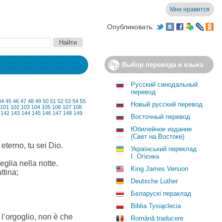
Мне нравится
Опубликовать:
Выбор перевода и языка
Русский синодальный
перевод
44
45
46
47
48
49
50
51
52
53
54
55
Новый русский перевод
101
102
103
104
105
106
107
108
142
143
144
145
146
147
148
149
Восточный перевод
Юбилейное издание
(Свет на Востоке)
 eterno, tu sei Dio.
Український переклад
І. Огієнка
glia nella notte.
King James Version
ttina;
Deutsche Luther
Беларускі пераклад
Biblia Tysiąclecia
a l’orgoglio, non è che
Română traducere