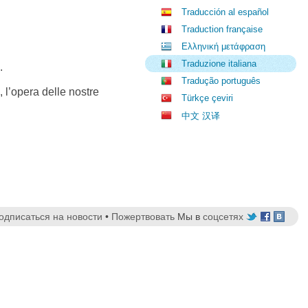
Traducción al español
Traduction française
Ελληνική μετάφραση
Traduzione italiana
.
Tradução português
, l’opera delle nostre
Türkçe çeviri
中文 汉译
одписаться на новости
•
Пожертвовать
Мы в
соцсетях