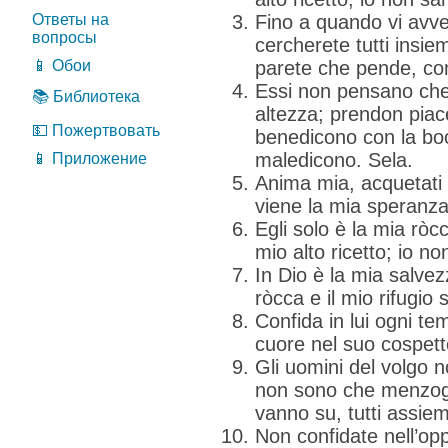
Ответы на
Fino a quando vi avv
вопросы
cercherete tutti insi
📱 Обои
parete che pende, co
Essi non pensano che 
📚 Библиотека
altezza; prendon pia
💵 Пожертвовать
benedicono con la bo
maledicono. Sela.
📱 Приложение
Anima mia, acquetati i
viene la mia speranza
Egli solo è la mia ròcc
mio alto ricetto; io n
In Dio è la mia salvezz
ròcca e il mio rifugio 
Confida in lui ogni te
cuore nel suo cospetto;
Gli uomini del volgo n
non sono che menzogn
vanno su, tutti assiem
Non confidate nell’op