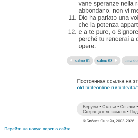
vane speranze nella r
abbondano, non vi met
Dio ha parlato una vol
che la potenza appart
e a te pure, o Signore
perché tu renderai a 
opere.
salmo 61
salmo 63
Lista dei
Постоянная ссылка на э
old.bibleonline.ru/bible/ita
Веруем
•
Статьи
•
Ссылки
Сокращатель ссылок
•
Под
© Библия Онлайн, 2003-2026
Перейти на новую версию сайта.