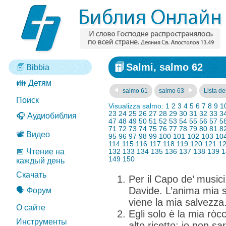
Salmi, salmo 62
Bibbia
👪 Детям
salmo 61
salmo 63
Lista dei
Поиск
Visualizza salmo:
1
2
3
4
5
6
7
8
9
1
23
24
25
26
27
28
29
30
31
32
33
3
🎧 Аудиобиблия
47
48
49
50
51
52
53
54
55
56
57
5
71
72
73
74
75
76
77
78
79
80
81
8
📽️ Видео
95
96
97
98
99
100
101
102
103
10
114
115
116
117
118
119
120
121
1
📅 Чтение на
132
133
134
135
136
137
138
139
1
149
150
каждый день
Скачать
Per il Capo de’ music
Davide. L’anima mia s’
🗣️ Форум
viene la mia salvezza
О сайте
Egli solo è la mia ròc
Инструменты
alto ricetto; io non 