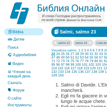
Salmi, salmo 23
Bibbia
👪 Детям
salmo 22
salmo 24
Lista dei
Поиск
Visualizza salmo:
1
2
3
4
5
6
7
8
9
1
23
24
25
26
27
28
29
30
31
32
33
3
🎧 Аудиобиблия
47
48
49
50
51
52
53
54
55
56
57
5
71
72
73
74
75
76
77
78
79
80
81
8
📽️ Видео
95
96
97
98
99
100
101
102
103
10
114
115
116
117
118
119
120
121
1
📅 Чтение на
132
133
134
135
136
137
138
139
1
149
150
каждый день
Скачать
Salmo di Davide. L’Ete
mancherà.
🗣️ Форум
Egli mi fa giacere in 
О сайте
lungo le acque chete.
Инструменты
Egli mi ristora l’anim