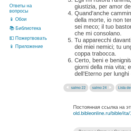
Ответы на
giustizia, per amor d
вопросы
Quand’anche camminas
📱 Обои
della morte, io non t
sei meco; il tuo basto
📚 Библиотека
che mi consolano.
💵 Пожертвовать
Tu apparecchi davant
dei miei nemici; tu ung
📱 Приложение
coppa trabocca.
Certo, beni e benigni
giorni della mia vita; 
dell’Eterno per lunghi 
salmo 22
salmo 24
Lista dei
Постоянная ссылка на э
old.bibleonline.ru/bible/ita