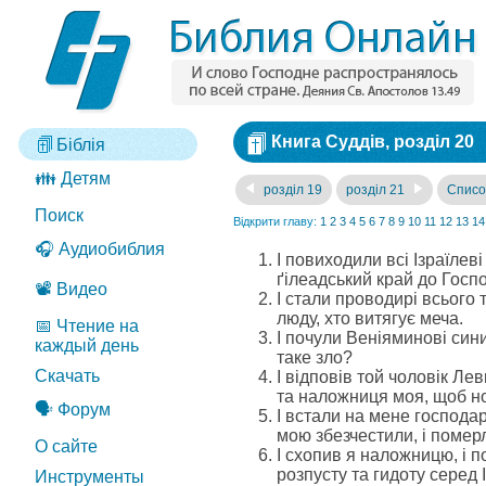
Книга Суддів, розділ 20
Біблія
👪 Детям
розділ 19
розділ 21
Списо
Поиск
Відкрити главу:
1
2
3
4
5
6
7
8
9
10
11
12
13
14
🎧 Аудиобиблия
І повиходили всі Ізраїлев
ґілеадський край до Госпо
📽️ Видео
І стали проводирі всього 
люду, хто витягує меча.
📅 Чтение на
І почули Веніяминові сини
каждый день
таке зло?
Скачать
І відповів той чоловік Лев
та наложниця моя, щоб н
🗣️ Форум
І встали на мене господар
мою збезчестили, і помер
О сайте
І схопив я наложницю, і по
розпусту та гидоту серед І
Инструменты