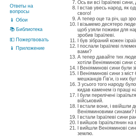
Ось ви всі Ізраїлеві сини,
Ответы на
І встав увесь народ, як о
вопросы
свого!
А тепер оце та річ, що зро
📱 Обои
І візьмемо десятеро людей
📚 Библиотека
щоб узяли поживи для нар
зробив Ізраїлеві.
💵 Пожертвовать
І був зібраний кожен ізраї
І послали Ізраїлеві плем
📱 Приложение
вами?
А тепер давайте тих людей,
хотіли Веніяминові сини с
І Веніяминові сини були зі
І Веніяминові сини з міст
мешканців Ґів'и, із них б
З усього того народу було
кидав каменем із пращі на
І були перелічені ізраїль
військовий.
І встали вони, і ввійшли д
Веніяминовими синами? І
І встали Ізраїлеві сини ра
І вийшов Ізраїльтянин на в
І вийшли Веніяминові сини 
землю.