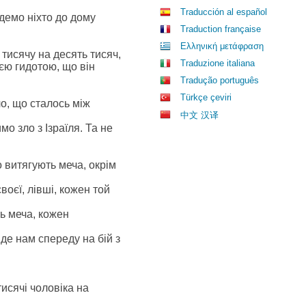
Traducción al español
йдемо ніхто до дому
Traduction française
Ελληνική μετάφραση
 тисячу на десять тисяч,
Traduzione italiana
єю гидотою, що він
Tradução português
Türkçe çeviri
ло, що сталось між
中文 汉译
мо зло з Ізраїля. Та не
о витягують меча, окрім
воєї, лівші, кожен той
ть меча, кожен
піде нам спереду на бій з
тисячі чоловіка на