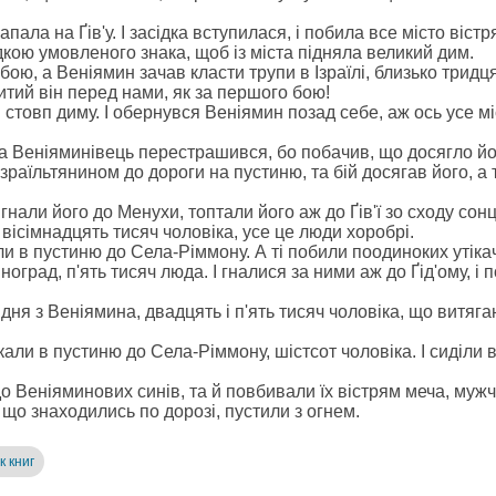
апала на Ґів'у. І засідка вступилася, і побила все місто віст
ідкою умовленого знака, щоб із міста підняла великий дим.
в бою, а Веніямин зачав класти трупи в Ізраїлі, близько трид
итий він перед нами, як за першого бою!
я стовп диму. І обернувся Веніямин позад себе, аж ось усе 
 а Веніяминівець перестрашився, бо побачив, що досягло йог
зраїльтянином до дороги на пустиню, та бій досягав його, а т
нали його до Менухи, топтали його аж до Ґів'ї зо сходу сонц
вісімнадцять тисяч чоловіка, усе це люди хоробрі.
кли в пустиню до Села-Ріммону. А ті побили поодиноких утікач
град, п'ять тисяч люда. І гналися за ними аж до Ґід'ому, і п
о дня з Веніямина, двадцять і п'ять тисяч чоловіка, що витяг
ікали в пустиню до Села-Ріммону, шістсот чоловіка. І сиділи
 Веніяминових синів, та й повбивали їх вістрям меча, мужчин 
, що знаходились по дорозі, пустили з огнем.
к книг