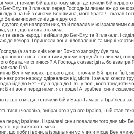
ві мужі, і точили бій далі в тому місці, де точили бій першого
до Бет-Елу, та й плакали перед Господнім лицем аж до вечора
 піду я на бій з синами Веніямина, мого брата? І сказав Госп
до Веніяминових синів дня другого.
'ї другого дня навпроти них, та й повалив між Ізраїлевими 
а, усі ті, що витягають меча.
ини та ввесь народ, і ввійшли до Бет-Елу, та й плакали, і сид
я аж до вечора. І принесли вони цілопалення та мирні жертв
Господа (а за тих днів ковчег Божого заповіту був там.
Ааронового сина, стояв тими днями перед Його лицем), говор
ого брата, чи спинюся? А Господь сказав: Ідіть, бо взавтра 
навколо Ґів'ї.
синив Веніяминових третього дня, і сточили бій проти Ґів'ї, як
 навпроти народу, одірвалися від міста, і зачали класти труп
одна йде до Бет-Елу, а одна до Ґів'ї, у полі, коло тридцяти ч
: Биті вони перед нами, як перше! А Ізраїлеві сини сказали: 
в із свого місця, і сточили бій у Баал-Тамарі, а Ізраїлева за
ть тисяч чоловіка, вибраного з усього Ізраїля, і бій став тяж
а перед Ізраїлем, і Ізраїлеві сини повалили того дня між В
 усі ті, що витягають меча.
ни, що побиті вони, а ізраїльтяни уступили місце Веніяминові