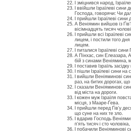
І зміцнився народ, Ізраїле
І ввійшли Ізраїлеві сини 
Господа, говорячи: Чи далі
І прийшли Ізраїлеві сини 
А Веніямин вийшов із Ґів
вісімнадцять тисяч чоловік
І прийшли всі Ізраїлеві с
лицем, і постили того дн
лицем.
І питалися Ізраїлеві сини 
А Пінхас, син Елеазара, 
бій з синами Веніямина, м
І поставив Ізраїль засідку 
І пішли Ізраїлеві сини на 
І вийшли Веніяминові сини
раз, на битих дорогах, що 
І сказали Веніяминові сини
від міста на дороги.
І кожен муж Ізраїля повста
місця, з Мааре-Ґева.
І прийшли перед Ґів'у деся
що суне на них те зло.
І вдарив Господь Веніямин
п'ять тисяч і сто чоловіка,
І побачили Веніяминові си