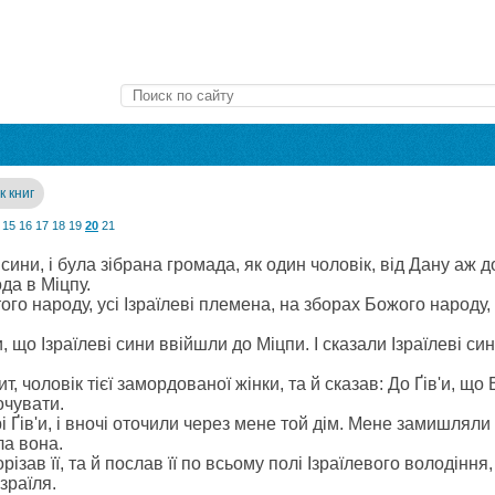
к книг
15
16
17
18
19
20
21
і сини, і була зібрана громада, як один чоловік, від Дану аж 
да в Міцпу.
того народу, усі Ізраїлеві племена, на зборах Божого народу
, що Ізраїлеві сини ввійшли до Міцпи. І сказали Ізраїлеві син
ит, чоловік тієї замордованої жінки, та й сказав: До Ґів'и, щ
очувати.
і Ґів'и, і вночі оточили через мене той дім. Мене замишлял
ла вона.
різав її, та й послав її по всьому полі Ізраїлевого володіння
зраїля.