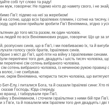
 дайте собі тут слово та раду!
дин муж, говорячи: Не підемо ніхто до намету свого, і не зна
бимо Ґів'ї: підемо на неї за жеребком!
 на сотню, щодо всіх Ізраїлевих племен, і сотню на тисячу, і
оду, щоб вони прийшли зробити Ґів'ї Веніямина, згідно з усі
льтянин до того міста разом, як один чоловік.
ена людей по всіх Веніяминових родах, говорячи: Що це за з
 розпусних синів, що в Ґів'ї, і ми повбиваємо їх, та й вигуби
лухати голосу своїх братів, Ізраїлевих синів.
брані з міст до Ґів'ї, щоб піти на війну з Ізраїлевими синами.
 були перелічені того дня, двадцять і шість тисяч чоловіка, щ
ули перелічені сім сотень вибраного чоловіка.
 сім сотень вибраного чоловіка, із нечинною рукою правиці с
 волос, і не схибував.
тяни, окрім Веніямина, чотириста тисяч чоловіка, що витягую
о Бет-Елу, і питалися Бога, та й сказали Ізраїлеві сини: Хто 
 сказав Господь: Юда спереду.
но вранці, і таборували при Ґів'ї.
ійну з Веніямином, і сточили ізраїльтяни з ними бій при Ґів'ї.
з Ґів'и, та й повалили між Ізраїлем того дня двадцять і дві 