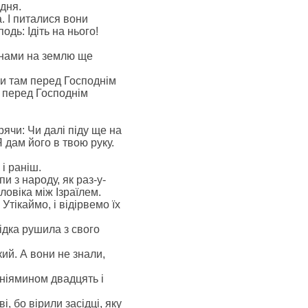
 дня.
. І питалися вони
одь: Ідіть на нього!
синами на землю ще
іли там перед Господнім
и перед Господнім
ячи: Чи далі піду ще на
Я дам його в твою руку.
 і раніш.
и з народу, як раз-у-
оловіка між Ізраїлем.
Утікаймо, і відірвемо їх
сідка рушила з свого
кий. А вони не знали,
еніямином двадцять і
, бо вірили засідці, яку