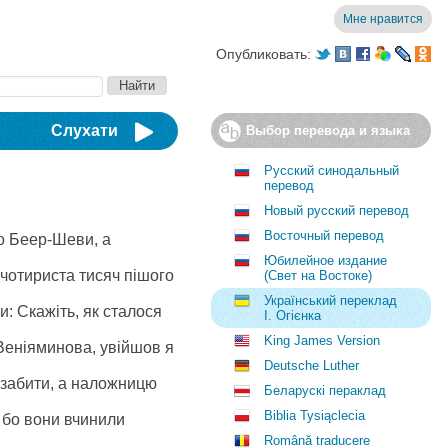
Мне нравится
Опубликовать:
Слухати
Выбор перевода и языка
Русский синодальный
перевод
Новый русский перевод
Восточный перевод
до Беер-Шеви, а
Юбилейное издание
, чотириста тисяч пішого
(Свет на Востоке)
Український переклад
и: Скажіть, як сталося
І. Огієнка
King James Version
о Веніяминова, увійшов я
Deutsche Luther
и забити, а наложницю
Беларускі пераклад
Biblia Tysiąclecia
, бо вони вчинили
Română traducere