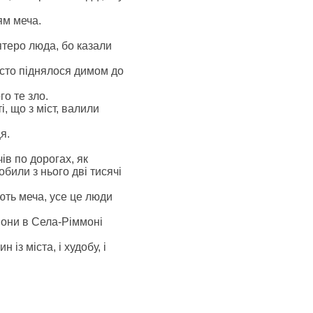
рям меча.
цятеро люда, бо казали
місто піднялося димом до
о те зло.
і, що з міст, валили
я.
ів по дорогах, як
обили з нього дві тисячі
ають меча, усе це люди
 вони в Села-Ріммоні
із міста, і худобу, і