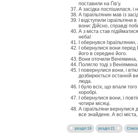
поставили на Ґів'у.
А засідка поспішилася, і н
А Ізраїльтянин мав із зас
І відступили ізраїльтяни 
вони: Дійсно, справді поб
А з міста став підійматис
неба!
І обернувся Ізраїльтянин,
І обернулися вони перед І
його в середині його.
Вони оточили Веніямина, г
Полягло тоді з Веніямина 
І повернулися вони, і вті
дозбирюється останній вино
люда.
І було всіх, що впали тог
хоробрі.
І обернулися вони, і повт
чотири місяці.
А ізраїльтяни вернулися до
все знайдене. А всі міста
розділ 19
розділ 21
Списо