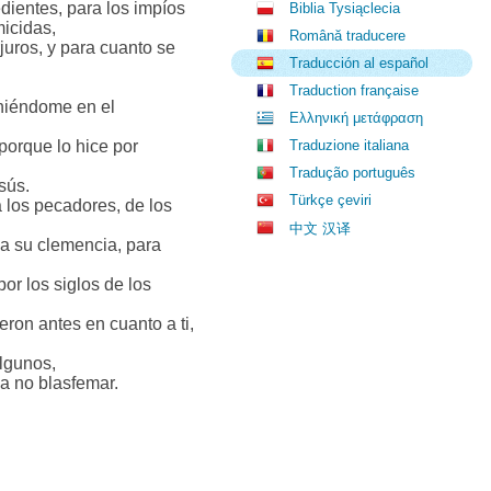
dientes, para los impíos
Biblia Tysiąclecia
micidas,
Română traducere
juros, y para cuanto se
Traducción al español
Traduction française
oniéndome en el
Ελληνική μετάφραση
porque lo hice por
Traduzione italiana
Tradução português
sús.
Türkçe çeviri
a los pecadores, de los
中文 汉译
da su clemencia, para
por los siglos de los
ron antes en cuanto a ti,
algunos,
a no blasfemar.