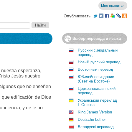
Мне нравится
Опубликовать:
Выбор перевода и языка
Русский синодальный
перевод
Новый русский перевод
Восточный перевод
o nuestra esperanza,
Cristo Jesús nuestro
Юбилейное издание
(Свет на Востоке)
 algunos que no enseñen
Церковнославянский
перевод
n que edificación de Dios
Український переклад
І. Огієнка
nciencia, y de fe no
King James Version
Deutsche Luther
Беларускі пераклад