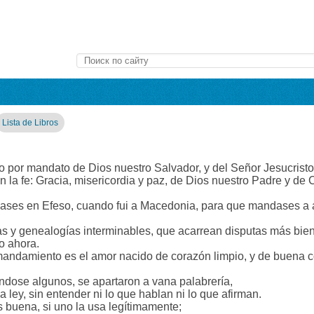
Lista de Libros
to por mandato de Dios nuestro Salvador, y del Señor Jesucrist
n la fe: Gracia, misericordia y paz, de Dios nuestro Padre y de 
ases en Efeso, cuando fui a Macedonia, para que mandases a
las y genealogías interminables, que acarrean disputas más bie
go ahora.
mandamiento es el amor nacido de corazón limpio, y de buena co
ndose algunos, se apartaron a vana palabrería,
a ley, sin entender ni lo que hablan ni lo que afirman.
 buena, si uno la usa legítimamente;