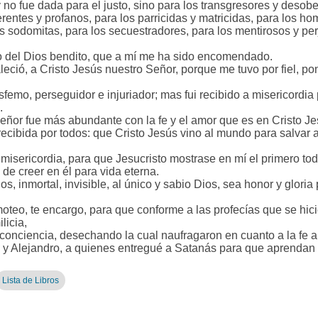
 no fue dada para el justo, sino para los transgresores y desobe
erentes y profanos, para los parricidas y matricidas, para los ho
los sodomitas, para los secuestradores, para los mentirosos y per
o del Dios bendito, que a mí me ha sido encomendado.
leció, a Cristo Jesús nuestro Señor, porque me tuvo por fiel, p
femo, perseguidor e injuriador; mas fui recibido a misericordia 
.
Señor fue más abundante con la fe y el amor que es en Cristo Je
 recibida por todos: que Cristo Jesús vino al mundo para salvar 
a misericordia, para que Jesucristo mostrase en mí el primero to
de creer en él para vida eterna.
los, inmortal, invisible, al único y sabio Dios, sea honor y gloria 
teo, te encargo, para que conforme a las profecías que se hicie
licia,
conciencia, desechando la cual naufragaron en cuanto a la fe 
y Alejandro, a quienes entregué a Satanás para que aprendan 
Lista de Libros