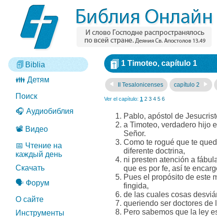
1 Timoteo, capítulo 1
Biblia
👪 Детям
II Tesalonicenses
capítulo 2
Поиск
Ver el capítulo:
1
2
3
4
5
6
🎧 Аудиобиблия
Pablo, apóstol de Jesucris
a Timoteo, verdadero hijo e
📽️ Видео
Señor.
Como te rogué que te qued
📅 Чтение на
diferente doctrina,
каждый день
ni presten atención a fábu
Скачать
que es por fe, así te encar
Pues el propósito de este 
🗣️ Форум
fingida,
de las cuales cosas desviá
О сайте
queriendo ser doctores de l
Pero sabemos que la ley es
Инструменты