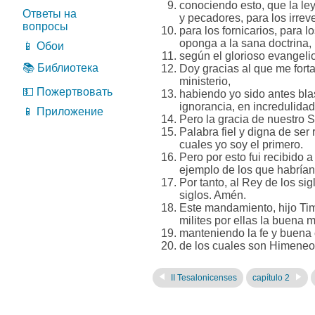
conociendo esto, que la ley
Ответы на
y pecadores, para los irrev
вопросы
para los fornicarios, para 
oponga a la sana doctrina,
📱 Обои
según el glorioso evangeli
📚 Библиотека
Doy gracias al que me forta
ministerio,
💵 Пожертвовать
habiendo yo sido antes blas
ignorancia, en incredulidad
📱 Приложение
Pero la gracia de nuestro 
Palabra fiel y digna de ser
cuales yo soy el primero.
Pero por esto fui recibido 
ejemplo de los que habrían 
Por tanto, al Rey de los sig
siglos. Amén.
Este mandamiento, hijo Timo
milites por ellas la buena mi
manteniendo la fe y buena 
de los cuales son Himeneo 
II Tesalonicenses
capítulo 2