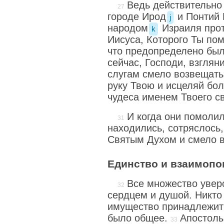
Ведь действительно
городе Ирод
и Понтий 
j
народом
Израиля прот
k
Иисуса, Которого Ты пом
что предопределено был
сейчас, Господи, взглян
слугам смело возвещать
руку Твою и исцеляй бо
чудеса именем Твоего св
И когда они помолил
находились, сотряслось
Святым Духом и смело 
Единство и взаимоп
Все множество увер
сердцем и душой. Никто 
имущество принадлежит 
было общее.
Апостолы