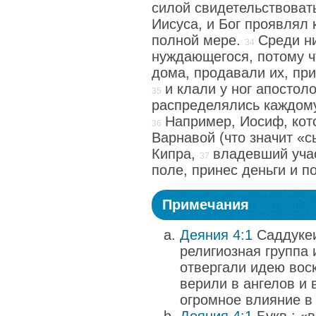
силой свидетельствоват
Иисуса, и Бог проявлял 
полной мере.
Среди ни
нуждающегося, потому чт
дома, продавали их, пр
и клали у ног апостоло
распределялись каждому
Например, Иосиф, кот
Варнавой (что значит «с
Кипра,
владевший уча
поле, принес деньги и п
Примечания
Деяния 4:1
Саддукеи
религиозная группа 
отвергали идею вос
верили в ангелов и 
огромное влияние в