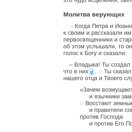
это чудо исцеления, был
Молитва верующих
Когда Петра и Иоанн
к своим и рассказали им
первосвященники и ста
об этом услышали, то о
голос к Богу и сказали:
– Владыка! Ты создал 
что в них
.
Ты сказал
g
нашего отца и Твоего сл
«Зачем возмущают
и язычники за
Восстают земные
и правители с
против Господа
и против Его П