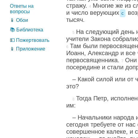
стражу.
Многие же из 
Ответы на
вопросы
и число верующих
воз
c
тысяч.
📱 Обои
📚 Библиотека
На следующий день 
учители Закона собрали
💵 Пожертвовать
Там были первосвящен
📱 Приложение
Иоанн, Александр и все
первосвященника.
Они
посередине и стали доп
– Какой силой или от 
это?
Тогда Петр, исполне
им:
– Начальники народа 
сегодня требуете от нас 
совершенное калеке, и с