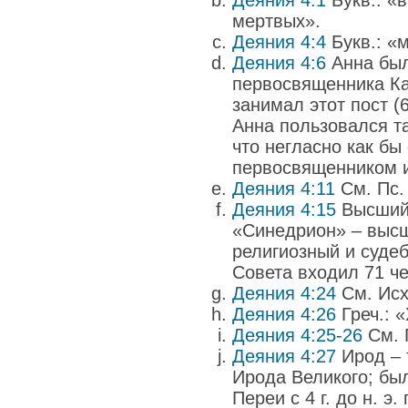
Деяния 4:1
Букв.: «в
мертвых».
Деяния 4:4
Букв.: «
Деяния 4:6
Анна был
первосвященника К
занимал этот пост (6
Анна пользовался т
что негласно как бы
первосвященником и
Деяния 4:11
См. Пс. 
Деяния 4:15
Высший 
«Синедрион» – высш
религиозный и судеб
Совета входил 71 че
Деяния 4:24
См. Исх.
Деяния 4:26
Греч.: 
Деяния 4:25-26
См. П
Деяния 4:27
Ирод – т
Ирода Великого; бы
Переи с 4 г. до н. э. п