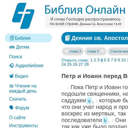
Деяния св. Апостол
Библия
👪 Детям
глава 3
глава 5
Список кни
Поиск
Открыть главу:
1
2
3
4
5
6
7
8
9
10
24
25
26
27
28
🎧 Аудиобиблия
Петр и Иоанн перед
📽️ Видео
📅 Чтение на
Пока Петр и Иоанн го
каждый день
подошли священники, на
Скачать
саддукеи
,
которые б
a
что они учат народ и про
🗣️ Форум
воскрес из мертвых, так
О сайте
последователи
.
Они 
b
Инструменты
так как уже было поздно