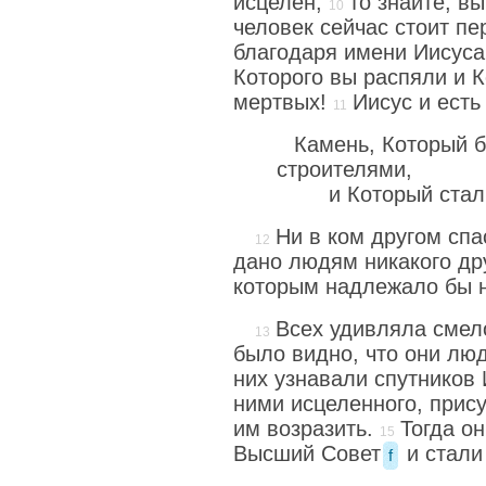
исцелен,
то знайте, в
человек сейчас стоит п
благодаря имени Иисуса
Которого вы распяли и К
мертвых!
Иисус и есть
Камень, Который б
строителями,
и Который ста
Ни в ком другом спа
дано людям никакого др
которым надлежало бы н
Всех удивляла смел
было видно, что они лю
них узнавали спутников 
ними исцеленного, прис
им возразить.
Тогда о
Высший Совет
и стали
f