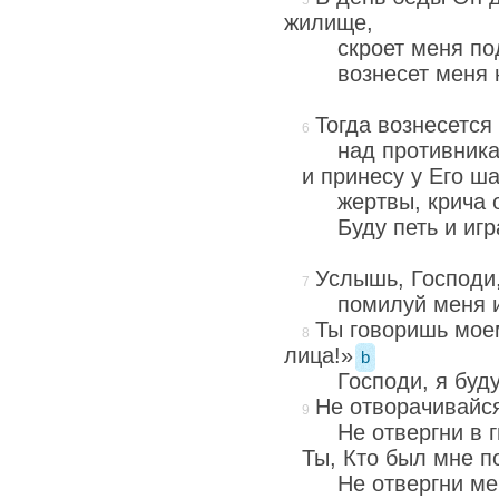
жилище,
скроет меня по
вознесет меня 
Тогда вознесется
над противник
и принесу у Его ш
жертвы, крича 
Буду петь и иг
Услышь, Господи, 
помилуй меня и
Ты говоришь мое
лица!»
b
Господи, я буду
Не отворачивайся
Не отвергни в г
Ты, Кто был мне 
Не отвергни ме