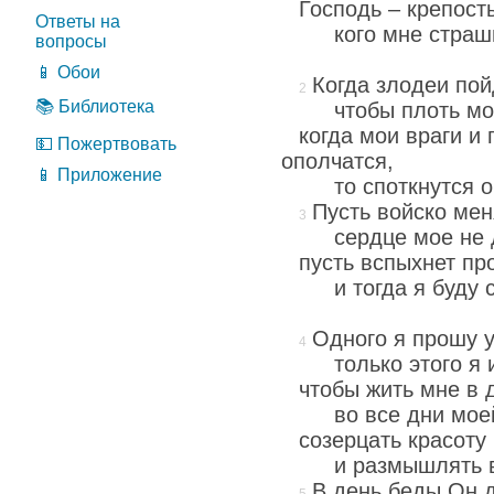
Господь – крепост
Ответы на
кого мне страш
вопросы
📱 Обои
Когда злодеи пой
📚 Библиотека
чтобы плоть м
когда мои враги и
💵 Пожертвовать
ополчатся,
📱 Приложение
то споткнутся о
Пусть войско мен
сердце мое не 
пусть вспыхнет пр
и тогда я буду 
Одного я прошу у
только этого я 
чтобы жить мне в
во все дни мое
созерцать красоту
и размышлять в
В день беды Он 