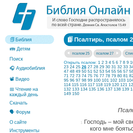
Псалтирь, псалом 2
Библия
👪 Детям
псалом 25
псалом 27
Спис
Поиск
Открыть псалом:
1
2
3
4
5
6
7
8
9
1
23
24
25
26
27
28
29
30
31
32
33
3
🎧 Аудиобиблия
47
48
49
50
51
52
53
54
55
56
57
5
71
72
73
74
75
76
77
78
79
80
81
8
📽️ Видео
95
96
97
98
99
100
101
102
103
10
114
115
116
117
118
119
120
121
1
📅 Чтение на
132
133
134
135
136
137
138
139
1
149
150
каждый день
Скачать
Псал
🗣️ Форум
Господь – мой св
О сайте
кого мне боять
Инструменты