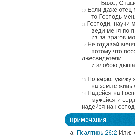
Боже, Спас
Если даже отец 
то Господь мен
Господи, научи 
веди меня по п
из-за врагов мо
Не отдавай меня
потому что вос
лжесвидетели
и злобою дыша
Но верю: увижу 
на земле живы
Надейся на Госп
мужайся и серд
надейся на Господ
Примечания
Псалтирь 26:2
Или: 