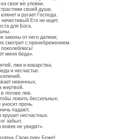
 на свои же уловки.
страстями своей души,
лянет и ругает Господа.
 нечестивый Его не ищет,
еста для Бога.
ешны.
и законы от него далеки;
оих смотрит с пренебрежением.
е поколеблюсь!
ет меня беда».
ятий, лжи и коварства,
беда и несчастье.
оселений,
ивает невинных,
а жертвой.
 в логове лев.
чтобы ловить бессильных;
и уносит прочь.
ничь падают,
о крушит несчастных.
Бог забыл.
 вовек не увидит».
оздень Свою руку, Боже!