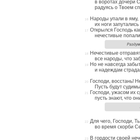
в воротах дочери 
радуясь о Твоем с
Народы упали в яму,
их ноги запутались
Открылся Господь ка
нечестивые попали
Раздум
Нечестивые отправят
все народы, что за
Но не навсегда забыт
и надеждам страдал
Господи, восстань! Н
Пусть будут судим
Господи, ужасом их с
пусть знают, что о
Для чего, Господи, Т
во время скорби С
В гордости своей не