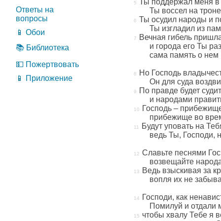
Ты поддержал меня в
Ответы на
Ты воссел на троне
вопросы
Ты осудил народы и п
Ты изгладил из пам
📱 Обои
Вечная гибель пришла
и города его Ты ра
📚 Библиотека
сама память о нем 
💵 Пожертвовать
Но Господь владычест
📱 Приложение
Он для суда воздви
По правде будет суди
и народами правит
Господь – прибежище
прибежище во вре
Будут уповать на Тебя
ведь Ты, Господи,
Славьте песнями Гос
возвещайте народа
Ведь взыскивая за к
вопля их не забыва
Господи, как ненавис
Помилуй и отдали м
чтобы хвалу Тебе я 