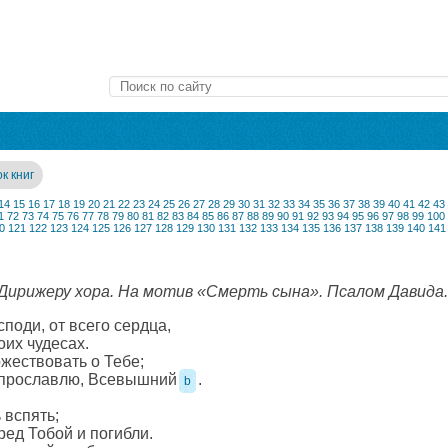
к книг
14
15
16
17
18
19
20
21
22
23
24
25
26
27
28
29
30
31
32
33
34
35
36
37
38
39
40
41
42
43
1
72
73
74
75
76
77
78
79
80
81
82
83
84
85
86
87
88
89
90
91
92
93
94
95
96
97
98
99
100
0
121
122
123
124
125
126
127
128
129
130
131
132
133
134
135
136
137
138
139
140
141
Дирижеру хора. На мотив «Смерть сына». Псалом Давида.
споди, от всего сердца,
оих чудесах.
ржествовать о Тебе;
 прославлю, Всевышний
.
b
 вспять;
ед Тобой и погибли.