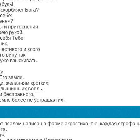
будь!
скорбляет Бога?
себе:
меня»?
ы и притеснения
оею рукой.
себя Тебе.
ник.
естивого и злого
го вину так,
 уже взыскивать.
и,
Его земли.
и, желаниям кротких;
слышишь их вопль.
и бесправного,
емле более не устрашал их .
т псалом написан в форме акростиха, т. е. каждая строфа 
та.
н».