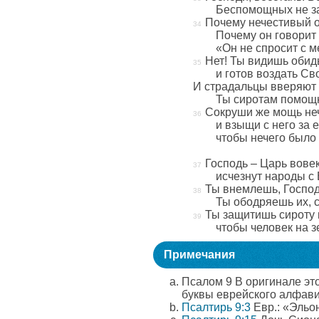
Беспомощных не за
Почему нечестивый о
Почему он говорит 
«Он не спросит с 
Нет! Ты видишь обид
и готов воздать Св
И страдальцы вверяют 
Ты сиротам помощ
Сокруши же мощь неч
и взыщи с него за е
чтобы нечего было
Господь – Царь вовек
исчезнут народы с 
Ты внемлешь, Господ
Ты ободряешь их, 
Ты защитишь сироту 
чтобы человек на з
Примечания
Псалом 9 В оригинале это
буквы еврейского алфави
Псалтирь 9:3
Евр.: «Эльо