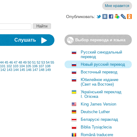
Мне нравится
Опубликовать:
Слушать
Выбор перевода и языка
Русский синодальный
перевод
44
45
46
47
48
49
50
51
52
53
54
55
Новый русский перевод
101
102
103
104
105
106
107
108
142
143
144
145
146
147
148
149
Восточный перевод
Юбилейное издание
(Свет на Востоке)
Український переклад
І. Огієнка
King James Version
Deutsche Luther
Беларускі пераклад
Biblia Tysiąclecia
Română traducere