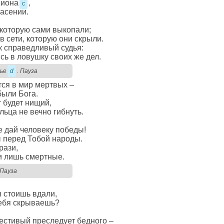
Сиона
,
c
пасении.
 которую сами выкопали;
 в сети, которую они скрыли.
к справедливый судья:
сь в ловушку своих же дел.
ье
d
. Пауза
ся в мир мертвых –
были Бога.
 будет нищий,
ьца не вечно гибнуть.
е дай человеку победы!
ы перед Тобой народы.
рази,
ни лишь смертные.
Пауза
ы стоишь вдали,
ебя скрываешь?
честивый преследует бедного –