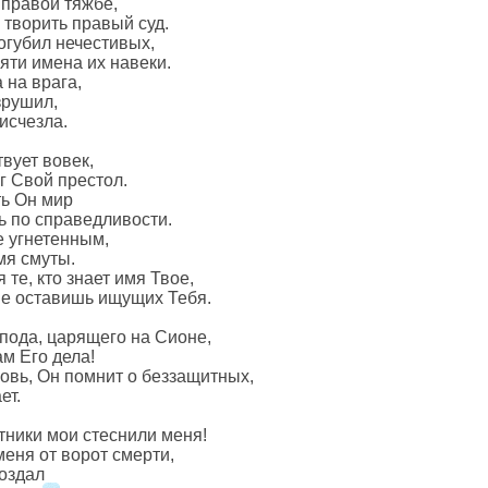
 правой тяжбе,
 творить правый суд.
огубил нечестивых,
яти имена их навеки.
 на врага,
зрушил,
исчезла.
вует вовек,
г Свой престол.
ть Он мир
ь по справедливости.
 угнетенным,
мя смуты.
 те, кто знает имя Твое,
 не оставишь ищущих Тебя.
пода, царящего на Сионе,
м Его дела!
ровь, Он помнит о беззащитных,
ет.
тники мои стеснили меня!
еня от ворот смерти,
воздал