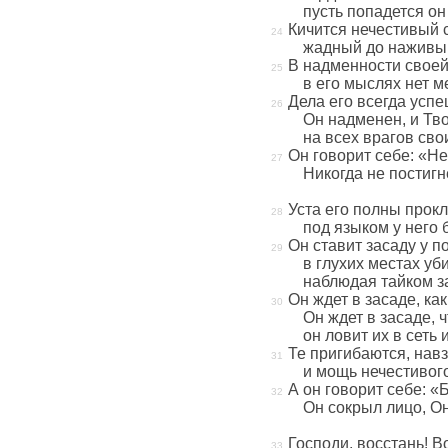
пусть попадется он
Кичится нечестивый 
жадный до наживы к
В надменности своей
в его мыслях нет м
Дела его всегда усп
Он надменен, и Тво
на всех врагов св
Он говорит себе: «Н
Никогда не постигн
Уста его полны прокл
под языком у него 
Он ставит засаду у п
в глухих местах уб
наблюдая тайком з
Он ждет в засаде, как
Он ждет в засаде, 
он ловит их в сеть 
Те пригибаются, навз
и мощь нечестивог
А он говорит себе: «
Он сокрыл лицо, Он
Господи, восстань! В