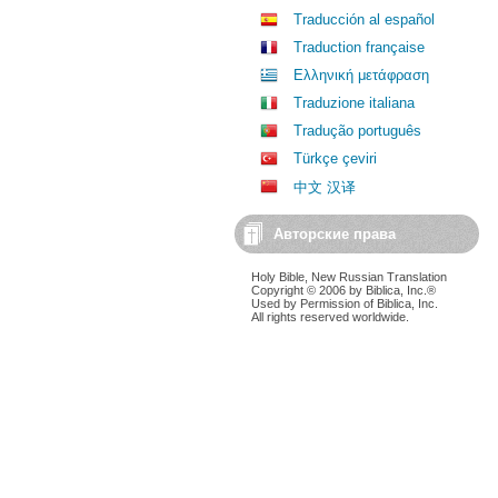
Traducción al español
Traduction française
Ελληνική μετάφραση
Traduzione italiana
Tradução português
Türkçe çeviri
中文 汉译
Авторские права
Holy Bible, New Russian Translation
Copyright © 2006 by Biblica, Inc.®
Used by Permission of Biblica, Inc.
All rights reserved worldwide.