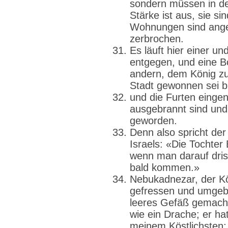
sondern müssen in de
Stärke ist aus, sie s
Wohnungen sind anges
zerbrochen.
Es läuft hier einer u
entgegen, und eine B
andern, dem König z
Stadt gewonnen sei b
und die Furten eing
ausgebrannt sind und 
geworden.
Denn also spricht de
Israels: «Die Tochter 
wenn man darauf drisc
bald kommen.»
Nebukadnezar, der Kö
gefressen und umgebr
leeres Gefäß gemacht
wie ein Drache; er ha
meinem Köstlichsten;