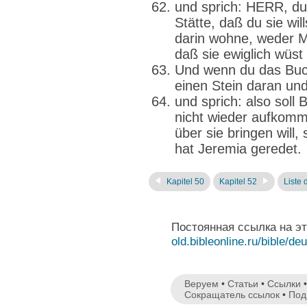
und sprich: HERR, du
Stätte, daß du sie wi
darin wohne, weder 
daß sie ewiglich wüst 
Und wenn du das Buc
einen Stein daran und
und sprich: also soll
nicht wieder aufkomm
über sie bringen will
hat Jeremia geredet.
Kapitel 50
Kapitel 52
Liste 
Постоянная ссылка на э
old.bibleonline.ru/bible/de
Веруем
•
Статьи
•
Ссылки
Сокращатель ссылок
•
Под