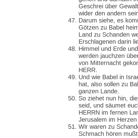
Geschrei über Gewalt
wider den andern sein
Darum siehe, es kommt
Götzen zu Babel heim
Land zu Schanden wer
Erschlagenen darin l
Himmel und Erde und a
werden jauchzen über
von Mitternacht geko
HERR.
Und wie Babel in Israe
hat, also sollen zu Ba
ganzen Lande.
So ziehet nun hin, di
seid, und säumet euc
HERRN im fernen Lan
Jerusalem im Herzen 
Wir waren zu Schande
Schmach hören mußte