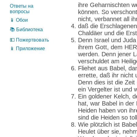
ihre Geharnischten w
Ответы на
können. So verschont
вопросы
nicht, verbannet all ih
📱 Обои
daß die Erschlagenen
📚 Библиотека
Chaldäer und die Ers
Denn Israel und Juda 
💵 Пожертвовать
ihrem Gott, dem HER
📱 Приложение
werden. Denn jener L
verschuldet am Heilige
Fliehet aus Babel, dam
errette, daß ihr nicht 
Denn dies ist die Ze
ein Vergelter ist und 
Ein goldener Kelch, d
hat, war Babel in de
Heiden haben von ih
sind die Heiden so to
Wie plötzlich ist Babe
Heulet über sie, nehm