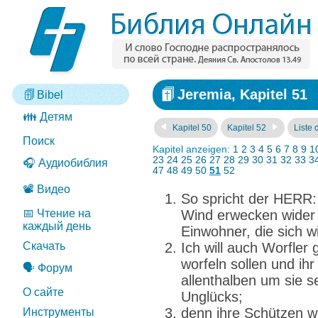
Jeremia, Kapitel 51
Bibel
👪 Детям
Kapitel 50
Kapitel 52
Liste 
Поиск
Kapitel anzeigen:
1
2
3
4
5
6
7
8
9
1
23
24
25
26
27
28
29
30
31
32
33
3
🎧 Аудиобиблия
47
48
49
50
51
52
📽️ Видео
So spricht der HERR: 
📅 Чтение на
Wind erwecken wider 
каждый день
Einwohner, die sich w
Скачать
Ich will auch Worfler 
worfeln sollen und ih
🗣️ Форум
allenthalben um sie 
О сайте
Unglücks;
denn ihre Schützen w
Инструменты