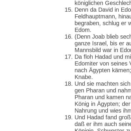
königlichen Geschlec
Denn da David in Ed
Feldhauptmann, hinau
begraben, schlug er 
Edom.
(Denn Joab blieb sec
ganze Israel, bis er a
Mannsbild war in Edo
Da floh Hadad und mi
Edomiter von seines 
nach Ägypten kämen;
Knabe.
Und sie machten sich
gen Pharan und nahm
Pharan und kamen na
König in Ägypten; de
Nahrung und wies ihm
Und Hadad fand groß
daß er ihm auch sei
Königin, Schwester 