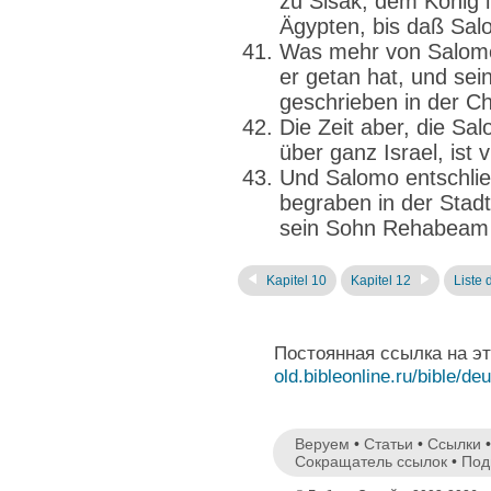
zu Sisak, dem König i
Ägypten, bis daß Sal
Was mehr von Salomo 
er getan hat, und sein
geschrieben in der C
Die Zeit aber, die S
über ganz Israel, ist v
Und Salomo entschlie
begraben in der Stadt
sein Sohn Rehabeam w
Kapitel 10
Kapitel 12
Liste 
Постоянная ссылка на э
old.bibleonline.ru/bible/deu
Веруем
•
Статьи
•
Ссылки
Сокращатель ссылок
•
Под