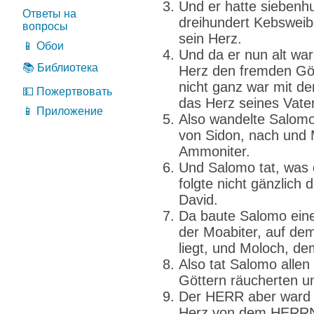
Und er hatte siebenh
Ответы на
dreihundert Kebsweib
вопросы
sein Herz.
📱 Обои
Und da er nun alt war
📚 Библиотека
Herz den fremden Göt
nicht ganz war mit 
💵 Пожертвовать
das Herz seines Vate
📱 Приложение
Also wandelte Salomo 
von Sidon, nach und 
Ammoniter.
Und Salomo tat, was
folgte nicht gänzlic
David.
Da baute Salomo ein
der Moabiter, auf de
liegt, und Moloch, d
Also tat Salomo allen
Göttern räucherten u
Der HERR aber ward 
Herz von dem HERRN,