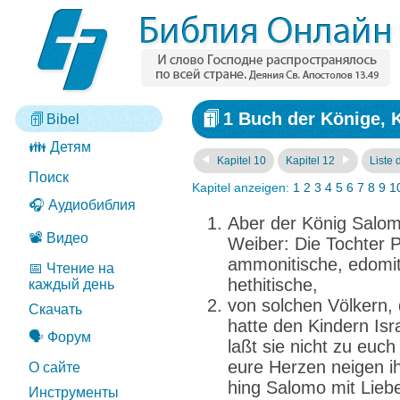
1 Buch der Könige, K
Bibel
👪 Детям
Kapitel 10
Kapitel 12
Liste 
Поиск
Kapitel anzeigen:
1
2
3
4
5
6
7
8
9
1
🎧 Аудиобиблия
Aber der König Salomo
📽️ Видео
Weiber: Die Tochter 
ammonitische, edomit
📅 Чтение на
hethitische,
каждый день
von solchen Völkern
Скачать
hatte den Kindern Isr
🗣️ Форум
laßt sie nicht zu eu
eure Herzen neigen i
О сайте
hing Salomo mit Lieb
Инструменты