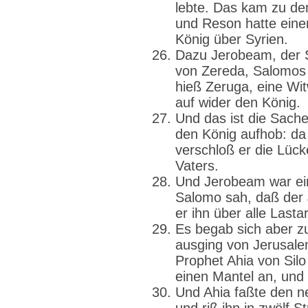
lebte. Das kam zu de
und Reson hatte eine
König über Syrien.
Dazu Jerobeam, der S
von Zereda, Salomos 
hieß Zeruga, eine Wi
auf wider den König.
Und das ist die Sach
den König aufhob: da
verschloß er die Lück
Vaters.
Und Jerobeam war ein
Salomo sah, daß der J
er ihn über alle Last
Es begab sich aber z
ausging von Jerusalem
Prophet Ahia von Sil
einen Mantel an, und 
Und Ahia faßte den n