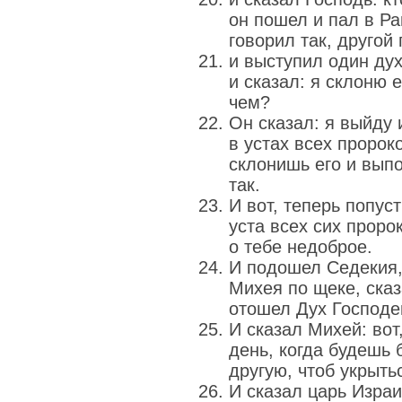
он пошел и пал в Р
говорил так, другой
и выступил один дух
и сказал: я склоню е
чем?
Он сказал: я выйду
в устах всех пророк
склонишь его и вып
так.
И вот, теперь попус
уста всех сих проро
о тебе недоброе.
И подошел Седекия,
Михея по щеке, сказ
отошел Дух Господен
И сказал Михей: во
день, когда будешь 
другую, чтоб укрыть
И сказал царь Изра