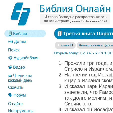
Третья книга Царств
Библия
👪 Детям
глава 21
Четвёртая книга Царст
Поиск
Открыть главу:
1
2
3
4
5
6
7
8
9
10
🎧 Аудиобиблия
Прожили три года, 
📽️ Видео
Сириею и Израилем
На третий год Иосаф
📅 Чтение на
к царю Израильском
каждый день
И сказал царь Израи
Скачать
знаете ли, что Рам
🗣️ Форум
так долго молчим, и
Сирийского.
О сайте
И сказал он Иосафа
Инструменты