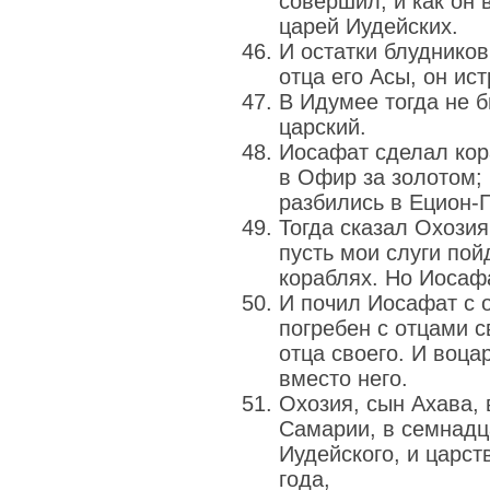
совершил, и как он 
царей Иудейских.
И остатки блудников
отца его Асы, он ис
В Идумее тогда не 
царский.
Иосафат сделал кор
в Офир за золотом; 
разбились в Ецион‐
Тогда сказал Охозия
пусть мои слуги пой
кораблях. Но Иосафа
И почил Иосафат с 
погребен с отцами с
отца своего. И воца
вместо него.
Охозия, сын Ахава,
Самарии, в семнадц
Иудейского, и царс
года,