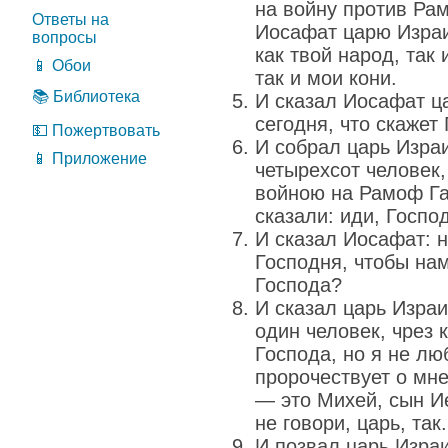
на войну против Ра
Ответы на
Иосафат царю Израил
вопросы
как твой народ, так 
📱 Обои
так и мои кони.
📚 Библиотека
И сказал Иосафат ц
сегодня, что скажет 
💵 Пожертвовать
И собрал царь Изра
📱 Приложение
четырехсот человек,
войною на Рамоф Га
сказали: иди, Госпо
И сказал Иосафат: н
Господня, чтобы нам
Господа?
И сказал царь Изра
один человек, чрез 
Господа, но я не лю
пророчествует о мне
— это Михей, сын И
не говори, царь, так.
И позвал царь Израи