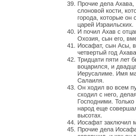
Прочие дела Ахава, 
слоновой кости, кот
города, которые он 
царей Израильских.
И почил Ахав с отц
Охозия, сын его, вм
Иосафат, сын Асы, 
четвертый год Ахава
Тридцати пяти лет б
воцарился, и двадца
Иерусалиме. Имя ма
Салаиля.
Он ходил во всем пу
сходил с него, дела
Господними. Только
народ еще совершал
высотах.
Иосафат заключил м
Прочие дела Иосафат