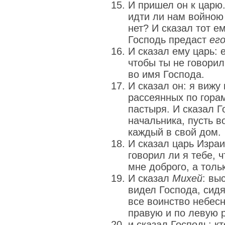
И пришел он к царю.
идти ли нам войною
нет? И сказал тот ем
Господь предаст
ег
И сказал ему царь: 
чтобы ты не говорил
во имя Господа.
И сказал он: я вижу
рассеянных по горам
пастыря. И сказал Г
начальника, пусть 
каждый в свой дом.
И сказал царь Изра
говорил ли я тебе, 
мне доброго, а толь
И сказал
Михей
: вы
видел Господа, сид
все воинство небесн
правую и по левую р
и сказал Господь: к