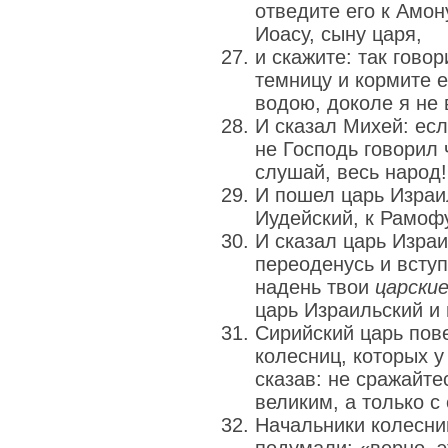
отведите его к Амон
Иоасу, сыну царя,
и скажите: так говор
темницу и кормите е
водою, доколе я не 
И сказал Михей: есл
не Господь говорил 
слушай, весь народ!
И пошел царь Израи
Иудейский, к Рамоф
И сказал царь Изра
переоденусь и вступ
надень твои
царски
царь Израильский и 
Сирийский царь пов
колесниц, которых у
сказав: не сражайте
великим, а только 
Начальники колесни