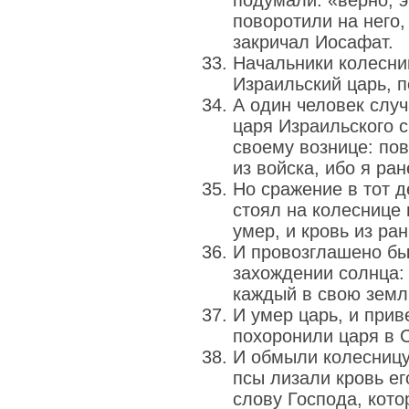
подумали: «верно, э
поворотили на него,
закричал Иосафат.
Начальники колесниц
Израильский царь, п
А один человек случ
царя Израильского с
своему вознице: по
из войска, ибо я ран
Но сражение в тот д
стоял на колеснице 
умер, и кровь из ра
И провозглашено бы
захождении солнца: 
каждый в свою земл
И умер царь, и прив
похоронили царя в 
И обмыли колесницу
псы лизали кровь ег
слову Господа, кото