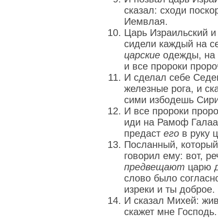
сказал: сходи поск
Иемвлая.
Царь Израильский и
сидели каждый на с
царские
одежды, на 
и все пророки прор
И сделал себе Седе
железные рога, и ска
сими избодешь Сири
И все пророки проро
иди на Рамоф Галаад
предаст
его
в руку ц
Посланный, который
говорил ему: вот, р
предвещают
царю д
слово было согласно
изреки и ты доброе.
И сказал Михей: жив 
скажет мне Господь.