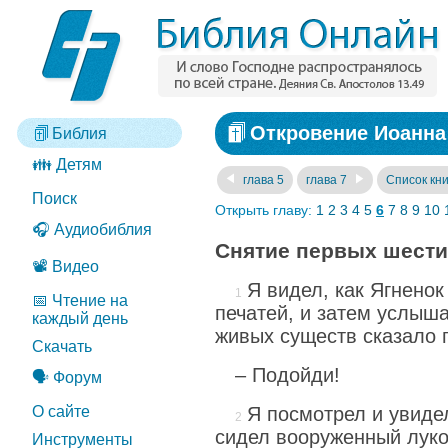
Откровение Иоанна 
Библия
👪 Детям
глава 5
глава 7
Список кни
Поиск
Открыть главу:
1
2
3
4
5
6
7
8
9
10
🎧 Аудиобиблия
Снятие первых шести
📽️ Видео
Я видел, как Ягненок
📅 Чтение на
печатей, и затем услыша
каждый день
живых существ сказало 
Скачать
– Подойди!
🗣️ Форум
О сайте
Я посмотрел и увиде
сидел вооруженный луко
Инструменты