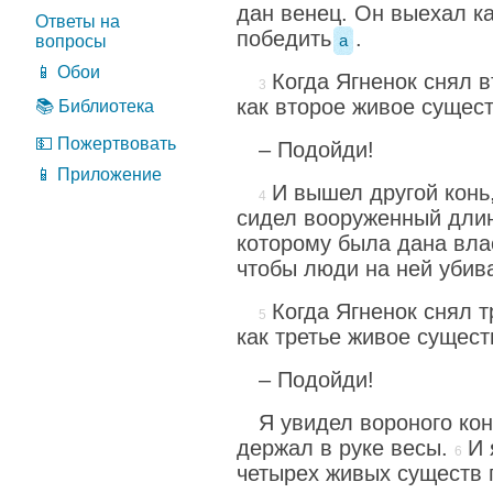
дан венец. Он выехал ка
Ответы на
победить
.
вопросы
a
📱 Обои
Когда Ягненок снял в
как второе живое сущест
📚 Библиотека
💵 Пожертвовать
– Подойди!
📱 Приложение
И вышел другой конь
сидел вооруженный дли
которому была дана вла
чтобы люди на ней убива
Когда Ягненок снял т
как третье живое сущест
– Подойди!
Я увидел вороного ко
держал в руке весы.
И 
четырех живых существ 