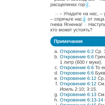
расщелинах гор
.
i
– Упадите на нас, –
– спрячьте нас
от лица
j
гнева Ягненка!
Наступи
кто может устоять?
Примечания
Откровение 6:2
Ср. З
Откровение 6:6
Греч.
1 литр (600 г муки).
Откровение 6:6
То е
Откровение 6:6
Букв
Откровение 6:12
Ср. 
Откровение 6:12
См.
Иоиль 2:10; 3:15.
Откровение 6:13
См.
Откровение 6:13-14