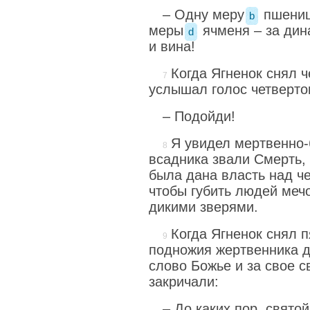
– Одну меру
пшениц
b
меры
ячменя – за дин
d
и вина!
Когда Ягненок снял ч
услышал голос четверто
– Подойди!
Я увидел мертвенно-
всадника звали Смерть,
была дана власть над ч
чтобы губить людей меч
дикими зверями.
Когда Ягненок снял п
подножия жертвенника ду
слово Божье и за свое 
закричали:
– До каких пор, свято