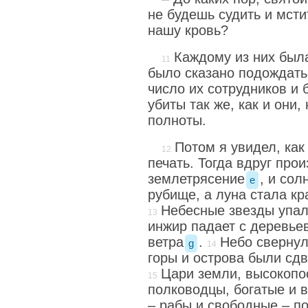
не будешь судить и мст
нашу кровь?
Каждому из них был
было сказано подождать
число их сотрудников и 
убиты так же, как и они,
полноты.
Потом я увидел, как
печать. Тогда вдруг про
землетрясение
, и сол
e
рубище, а луна стала кр
Небесные звезды упал
инжир падает с деревье
ветра
.
Небо свернул
g
горы и острова были сдв
Цари земли, высокопо
полководцы, богатые и 
– рабы и свободные – п