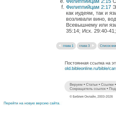
Филиппийцам 2:15
С
Филиппийцам 2:17
Э
как иудеям, так и я
возливали вино, вод
Всевышнему или язы
35:14; Исх. 29:40-41;
глава 1
глава 3
Список кни
Постоянная ссылка на э
old.bibleonline.ru/bible/ca
Веруем
•
Статьи
•
Ссылки
Сокращатель ссылок
•
Под
© Библия Онлайн, 2003-2026
Перейти на новую версию сайта.