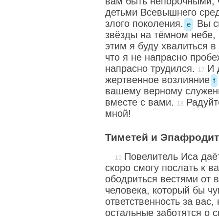
вам быть непорочными,
детьми Всевышнего сред
злого поколения.
Вы си
e
звёзды на тёмном небе,
этим я буду хвалиться 
что я не напрасно пробе
напрасно трудился.
И 
жертвенное возлияние
f
вашему верному служен
вместе с вами.
Радуйт
мной!
Тиметей и Эпафродит
Повелитель Иса даёт
скоро смогу послать к в
ободриться вестями от в
человека, который бы ч
ответственность за вас, 
остальные заботятся о с