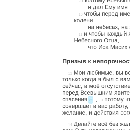
Поэтому Всевышн
и дал Ему имя
чтобы перед им
колени
на небесах, на
и чтобы каждый 
Небесного Отца,
что Иса Масих 
Призыв к непорочнос
Мои любимые, вы вс
только когда я был с вам
сейчас, в моё отсутстви
перед Всевышним явите
спасения
,
потому ч
c
совершает в вас работу,
желание, и действия сог
Делайте всё без жал