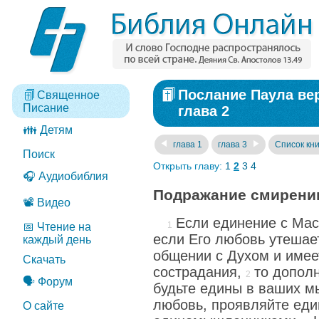
Послание Паула ве
Священное
Писание
глава 2
👪 Детям
глава 1
глава 3
Список кни
Поиск
Открыть главу:
1
2
3
4
🎧 Аудиобиблия
Подражание смирени
📽️ Видео
Если единение с Мас
📅 Чтение на
если Его любовь утешает
каждый день
общении с Духом и имее
Скачать
сострадания,
то допол
🗣️ Форум
будьте едины в ваших мы
любовь, проявляйте еди
О сайте