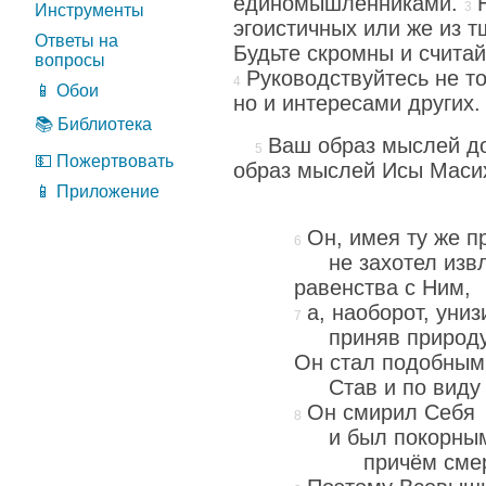
единомышленниками.
Инструменты
эгоистичных или же из 
Ответы на
Будьте скромны и считай
вопросы
Руководствуйтесь не т
📱 Обои
но и интересами других.
📚 Библиотека
Ваш образ мыслей до
💵 Пожертвовать
образ мыслей Исы Маси
📱 Приложение
Он, имея ту же п
не захотел изв
равенства с Ним,
а, наоборот, униз
приняв природу
Он стал подобным
Став и по виду 
Он смирил Себя
и был покорны
причём смер