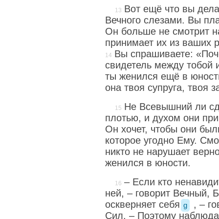
Вот ещё что вы дела
Вечного слезами. Вы пла
Он больше не смотрит н
принимает их из ваших р
Вы спрашиваете: «Поч
свидетель между тобой и
ты женился ещё в юности
она твоя супруга, твоя з
Не Всевышний ли с
плотью, и духом они пр
Он хочет, чтобы они был
которое угодно Ему. Смо
никто не нарушает верно
женился в юности.
– Если кто ненавиди
ней, – говорит Вечный, Б
оскверняет себя
, – г
g
Сил. – Поэтому наблюдай