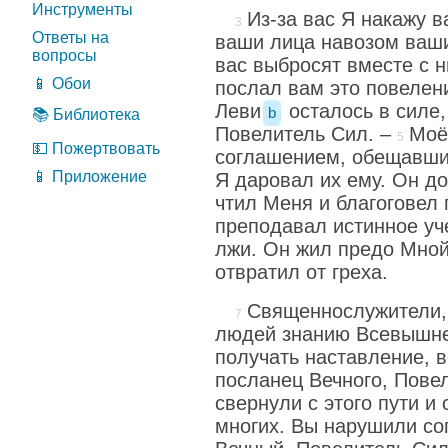
Инструменты
Из-за вас Я накажу 
Ответы на
ваши лица навозом ваши
вопросы
вас выбросят вместе с 
📱 Обои
послал вам это повелен
Леви
осталось в силе,
b
📚 Библиотека
Повелитель Сил. –
Моё
💵 Пожертвовать
соглашением, обещавшим
📱 Приложение
Я даровал их ему. Он до
чтил Меня и благоговел
преподавал истинное уче
лжи. Он жил предо Мной
отвратил от греха.
Священнослужители, 
людей знанию Всевышне
получать наставление, 
посланец Вечного, Пове
свернули с этого пути и
многих. Вы нарушили со