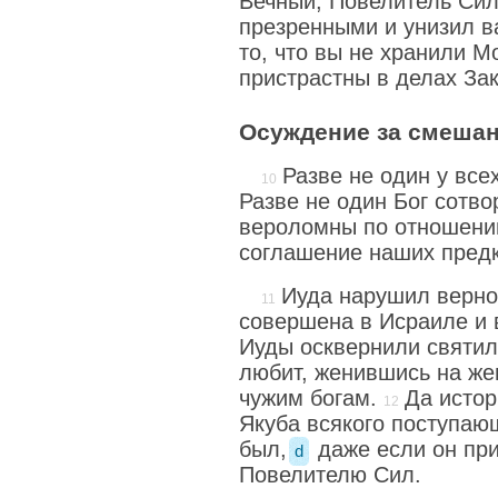
Вечный, Повелитель Сил
презренными и унизил в
то, что вы не хранили М
пристрастны в делах Зак
Осуждение за смешан
Разве не один у все
Разве не один Бог сотв
вероломны по отношению
соглашение наших пред
Иуда нарушил верно
совершена в Исраиле и
Иуды осквернили святил
любит, женившись на ж
чужим богам.
Да истор
Якуба всякого поступающ
был,
даже если он при
d
Повелителю Сил.