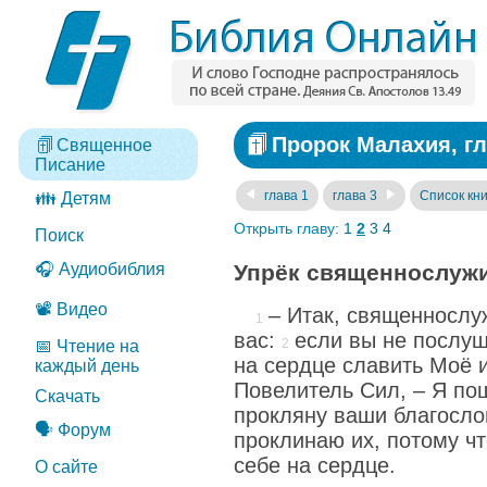
Пророк Малахия, гл
Священное
Писание
глава 1
глава 3
Список кни
👪 Детям
Открыть главу:
1
2
3
4
Поиск
🎧 Аудиобиблия
Упрёк священнослуж
📽️ Видео
– Итак, священнослу
вас:
если вы не послуш
📅 Чтение на
на сердце славить Моё и
каждый день
Повелитель Сил, – Я по
Скачать
прокляну ваши благосло
🗣️ Форум
проклинаю их, потому чт
себе на сердце.
О сайте