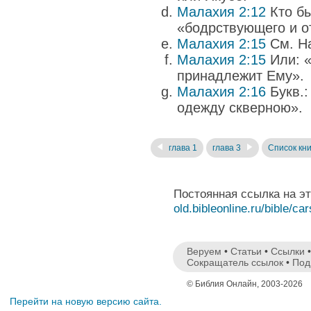
Малахия 2:12
Кто бы
«бодрствующего и о
Малахия 2:15
См. На
Малахия 2:15
Или: «
принадлежит Ему».
Малахия 2:16
Букв.:
одежду скверною».
глава 1
глава 3
Список кни
Постоянная ссылка на э
old.bibleonline.ru/bible/ca
Веруем
•
Статьи
•
Ссылки
Сокращатель ссылок
•
Под
© Библия Онлайн, 2003-2026
Перейти на новую версию сайта.