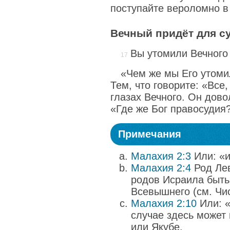
поступайте вероломно в
Вечный придёт для с
Вы утомили Вечного
«Чем же мы Его утоми
Тем, что говорите: «Все,
глазах Вечного. Он дово
«Где же Бог правосудия
Примечания
Малахия 2:3
Или: «и
Малахия 2:4
Род Лев
родов Исраила быт
Всевышнего (см. Чис
Малахия 2:10
Или: «
случае здесь может
или Якубе.