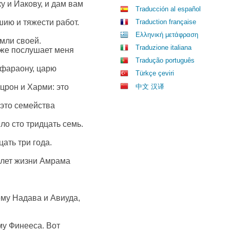
у и Иакову, и дам вам
Traducción al español
ию и тяжести работ.
Traduction française
Ελληνική μετάφραση
мли своей.
Traduzione italiana
 же послушает меня
Tradução português
 фараону, царю
Türkçe çeviri
црон и Харми: это
中文 汉译
 это семейства
ло сто тридцать семь.
ать три года.
А лет жизни Амрама
ему Надава и Авиуда,
му Финееса. Вот