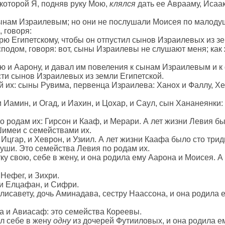
о которой Я, подняв руку Мою,
клялся
дать ее Аврааму, Исаак
.
ынам Израилевым; но они не послушали Моисея по малодуш
 говоря:
рю Египетскому, чтобы он отпустил сынов Израилевых из зе
сподом, говоря: вот, сыны Израилевы не слушают меня; как
ю и Аарону, и давал им повеления к сынам Израилевым и к
сти сынов Израилевых из земли Египетской.
й их: сыны Рувима, первенца Израилева: Ханох и Фаллу, Хе
Иамин, и Огад, и Иахин, и Цохар, и Саул, сын Хананеянки:
 родам их: Гирсон и Кааф, и Мерари. А лет жизни Левия бы
имеи с семействами их.
гар, и Хеврон, и Узиил. А лет жизни Каафа было сто тридц
ши. Это семейства Левия по родам их.
ку свою, себе в жену, и она родила ему Аарона и Моисея. 
Нефег, и Зихри.
и Елцафан, и Сифри.
лисавету, дочь Аминадава, сестру Наассона, и она родила 
а и Авиасаф: это семейства Кореевы.
ял себе в жену
одну
из дочерей Футииловых, и она родила е