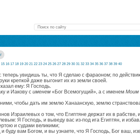
г
15
16
17
18
19
20
21
22
23
24
25
26
27
28
29
30
31
32
33
34
35
36
37
38
39
40
 теперь увидишь ты, что Я сделаю с фараоном; по действию
 руки крепкой даже выгонит их из земли своей.
казал ему: Я Господь.
ку и Иакову с
именем
«Бог Всемогущий», а с именем
Моим
 ними, чтобы дать им землю Ханаанскую, землю странствова
ов Израилевых о том, что Египтяне держат их в рабстве, 
евым: Я Господь, и выведу вас из‐под ига Египтян, и избавл
ртою и судами великими;
 и буду вам Богом, и вы узнаете, что Я Господь, Бог ваш, из