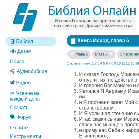
Книга Исход, глава 6
Библия
👪 Детям
глава 5
глава 7
Список кни
Поиск
Открыть главу:
1
2
3
4
5
6
7
8
9
10
11
12
13
14
🎧 Аудиобиблия
И сказал Господь Моисею:
отпустит их; по действию
📽️ Видео
И говорил Бог Моисею и с
Являлся Я Аврааму, Исаа
📅 Чтение на
им;
каждый день
и Я поставил завет Мой с
Скачать
странствовали.
И Я услышал стенание сын
🗣️ Форум
Итак, скажи сынам Израил
спасу вас мышцею просте
О сайте
и приму вас Себе в народ
Египетского;
Инструменты