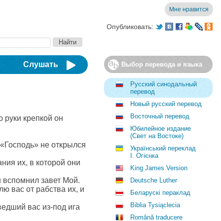
Мне нравится
Опубликовать:
Слушать
Выбор перевода и языка
Русский синодальный
перевод
Новый русский перевод
Восточный перевод
 руки крепкой он
Юбилейное издание
(Свет на Востоке)
«Господь» не открылся
Український переклад
І. Огієнка
ния их, в которой они
King James Version
и вспомнил завет Мой.
Deutsche Luther
ю вас от рабства их, и
Беларускі пераклад
Biblia Tysiąclecia
ведший вас из‐под ига
Română traducere