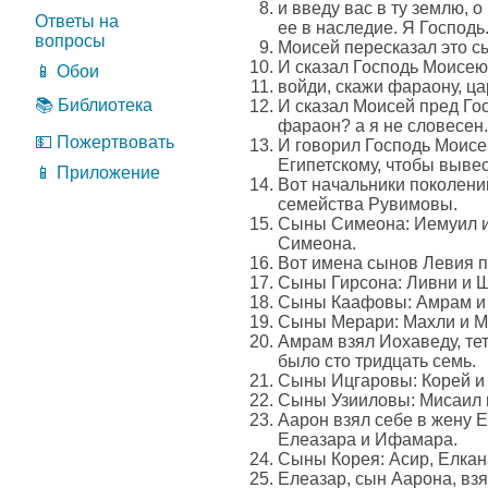
и введу вас в ту землю, 
Ответы на
ее в наследие. Я Господь
вопросы
Моисей пересказал это с
И сказал Господь Моисею,
📱 Обои
войди, скажи фараону, ца
📚 Библиотека
И сказал Моисей пред Го
фараон? а я не словесен.
💵 Пожертвовать
И говорил Господь Моисе
Египетскому, чтобы выве
📱 Приложение
Вот начальники поколени
семейства Рувимовы.
Сыны Симеона: Иемуил и 
Симеона.
Вот имена сынов Левия по
Сыны Гирсона: Ливни и Ш
Сыны Каафовы: Амрам и Иц
Сыны Мерари: Махли и Му
Амрам взял Иохаведу, тет
было сто тридцать семь.
Сыны Ицгаровы: Корей и 
Сыны Узииловы: Мисаил 
Аарон взял себе в жену Е
Елеазара и Ифамара.
Сыны Корея: Асир, Елкан
Елеазар, сын Аарона, вз