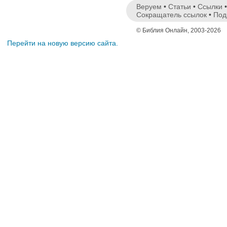
Веруем
•
Статьи
•
Ссылки
Сокращатель ссылок
•
Под
© Библия Онлайн, 2003-2026
Перейти на новую версию сайта.