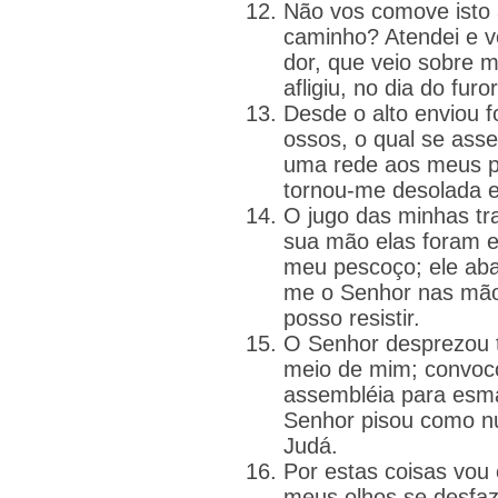
Não vos comove isto 
caminho? Atendei e v
dor, que veio sobre
afligiu, no dia do furo
Desde o alto enviou 
ossos, o qual se ass
uma rede aos meus pé
tornou-me desolada e 
O jugo das minhas tra
sua mão elas foram e
meu pescoço; ele aba
me o Senhor nas mão
posso resistir.
O Senhor desprezou 
meio de mim; convoc
assembléia para esm
Senhor pisou como nu
Judá.
Por estas coisas vou
meus olhos se desfa