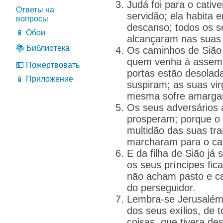
Judá foi para o cative
Ответы на
servidão; ela habita 
вопросы
descanso; todos os s
📱 Обои
alcançaram nas suas 
📚 Библиотека
Os caminhos de Sião
quem venha à assembl
💵 Пожертвовать
portas estão desolad
📱 Приложение
suspiram; as suas virg
mesma sofre amarga
Os seus adversários 
prosperam; porque o 
multidão das suas tra
marcharam para o cati
E da filha de Sião já 
os seus príncipes fi
não acham pasto e c
do perseguidor.
Lembra-se Jerusalém,
dos seus exílios, de 
coisas, que tivera de