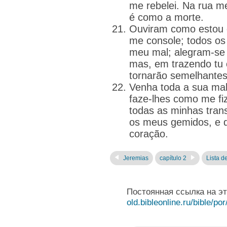
me rebelei. Na rua m
é como a morte.
Ouviram como estou
me console; todos o
meu mal; alegram-se 
mas, em trazendo tu o
tornarão semelhante
Venha toda a sua mal
faze-lhes como me fi
todas as minhas tran
os meus gemidos, e d
coração.
Jeremias
capítulo 2
Lista d
Постоянная ссылка на э
old.bibleonline.ru/bible/por