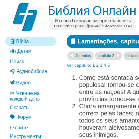
Lamentações, capítu
Bíblia
👪 Детям
Jeremias
capítulo 2
Lista d
Поиск
Ver capítulo:
1
2
3
4
5
🎧 Аудиобиблия
Como está sentada sol
📽️ Видео
populosa! tornou-se 
entre as nações! A qu
📅 Чтение на
províncias tornou-se 
каждый день
Chora amargamente de
Скачать
correm pelas faces; 
🗣️ Форум
todos os seus amante
houveram aleivosame
О сайте
seus inimigos.
Инструменты