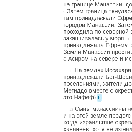
на границе Манассии, д
Затем граница тянулась
там принадлежали Ефрем
городов Манассии. Зате
проходила по северной 
заканчивалась у моря.
принадлежала Ефрему, 
Земли Манассии простир
с Асиром на севере и Ис
На землях Иссахара
принадлежали Бет-Шеан
поселениями, жители До
Мегиддо вместе с окрес
это Нафеф)
.
b
Сыны манассиины не
и на этой земле продол
когда израильтяне окреп
хананеев, хотя не изгна