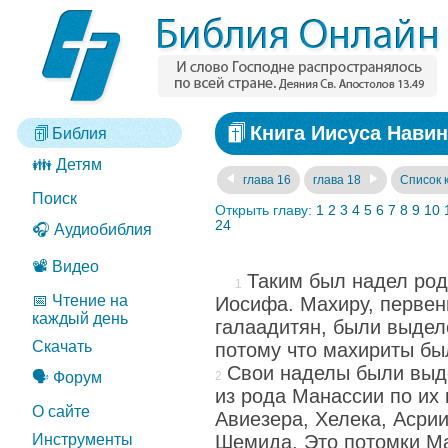
Книга Иисуса Навин
Библия
👪 Детям
глава 16
глава 18
Список 
Поиск
Открыть главу:
1
2
3
4
5
6
7
8
9
10
24
🎧 Аудиобиблия
📽️ Видео
Таким был надел род
📅 Чтение на
Иосифа. Махиру, первен
каждый день
галаадитян, были выдел
Скачать
потому что махириты бы
Свои наделы были выд
🗣️ Форум
из рода Манассии по их
О сайте
Авиезера, Хелека, Асри
Инструменты
Шемида. Это потомки М