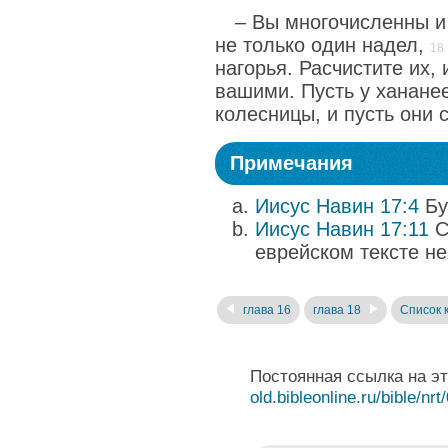
– Вы многочисленны и 
не только один надел,
нагорья. Расчистите их,
вашими. Пусть у ханане
колесницы, и пусть они 
Примечания
Иисус Навин 17:4
Бу
Иисус Навин 17:11
С
еврейском тексте не
глава 16
глава 18
Список 
Постоянная ссылка на э
old.bibleonline.ru/bible/nrt