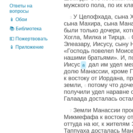
мужского пола, по их кл
Ответы на
вопросы
У Целофхада, сына Х
📱 Обои
сына Махира, сына Мана
📚 Библиотека
были только дочери, ко
Хогла, Милка и Тирца.
💵 Пожертвовать
Элеазару, Иисусу, сыну 
📱 Приложение
«Господь повелел Моисе
нашими братьями». И, п
Иисус
дал им удел ме
a
долю Манассии, кроме Г
к востоку от Иордана, п
земли,
потому что доч
получили удел наравне 
Галаада досталась ост
Земли Манассии прос
Микмефафа к востоку от
оттуда на юг, к жителям
Таппуаха досталась Мана