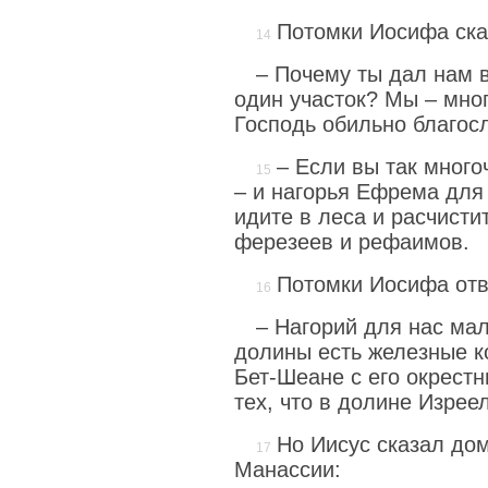
Потомки Иосифа ска
– Почему ты дал нам в
один участок? Мы – мно
Господь обильно благос
– Если вы так много
– и нагорья Ефрема для
идите в леса и расчисти
ферезеев и рефаимов.
Потомки Иосифа отв
– Нагорий для нас мал
долины есть железные ко
Бет-Шеане с его окрестн
тех, что в долине Изреел
Но Иисус сказал до
Манассии: