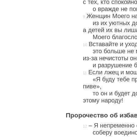
с тех, кто спокойн
о вражде не п
Женщин Моего на
из их уютных д
а детей их вы лиш
Моего благосло
Вставайте и ухо
это больше не 
из-за нечистоты о
и разрушение 
Если лжец и мош
«Я буду тебе п
пиве»,
то он и будет 
этому народу!
Пророчество об изба
– Я непременно 
соберу воедин