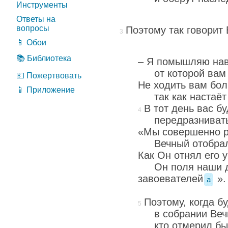
Инструменты
Ответы на
вопросы
Поэтому так говорит
📱 Обои
📚 Библиотека
– Я помышляю наве
от которой вам
💵 Пожертвовать
Не ходить вам бол
📱 Приложение
так как настаё
В тот день вас б
передразниват
«Мы совершенно р
Вечный отобра
Как Он отнял его у
Он поля наши 
завоевателей
».
a
Поэтому, когда б
в собрании Веч
кто отмерил бы