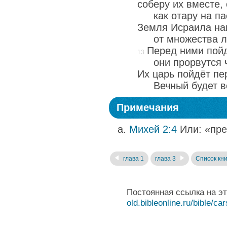
соберу их вместе, 
как отару на п
Земля Исраила на
от множества 
Перед ними пой
они прорвутся 
Их царь пойдёт пе
Вечный будет в
Примечания
Михей 2:4
Или: «пре
глава 1
глава 3
Список кни
Постоянная ссылка на э
old.bibleonline.ru/bible/ca