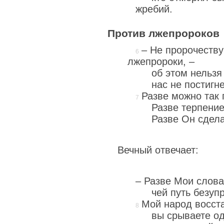
жребий.
Против лжепророков
– Не пророчествуй
лжепророки, –
об этом нельзя
нас не постигне
Разве можно так 
Разве терпени
Разве Он сдел
Вечный отвечает:
– Разве Мои слова 
чей путь безуп
Мой народ восста
вы срываете о