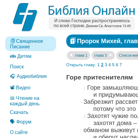
Пророк Михей, глав
Священное
Писание
глава 1
глава 3
Список кни
👪 Детям
Открыть главу:
1
2
3
4
5
6
7
Поиск
🎧 Аудиобиблия
Горе притеснителям
Горе замышляющ
📽️ Видео
и придумывающ
📅 Чтение на
Забрезжит рассвет
каждый день
потому что это 
Скачать
Захотят чужие по
🗣️ Форум
захотят дома –
обманом выживут 
О сайте
и оберут насле